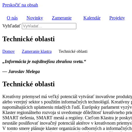
Preskočiť na obsah
O nás
Novinky
Zameranie
Kalendár
Projekty
Vyhľadať
Technické oblasti
Domov
Zameranie klastra
Technické oblasti
„Informácia je najsilnejšou zbraňou sveta.“
— Jaroslav Melega
Technické oblasti
Kreatívny priemysel má veľký potenciál vytvárať inovatívne produkty
alebo verejný sektor s použitím informačných technológií. Kreatívny
napomáhajúcich uplatneniu mladých ľudí. Európsky parlament vyzýva č
Klaster regionálneho rozvoja si uvedomuje dôležitosť kreatívneho prie
SMART riešenia, SMART mestá a regióny. Cieľom Klastra je poskytovan
neustále posilňovať inovačný potenciál aktérov v kreatívnom priemysl
V tomto smere plánuje klaster organizáciu odborných a informačných