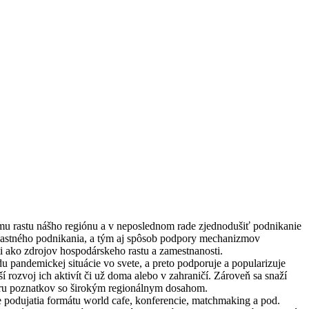
kemu rastu nášho regiónu a v neposlednom rade zjednodušiť podnikanie
a vlastného podnikania, a tým aj spôsob podpory mechanizmov
i ako zdrojov hospodárskeho rastu a zamestnanosti.
du pandemickej situácie vo svete, a preto podporuje a popularizuje
ozvoj ich aktivít či už doma alebo v zahraničí. Zároveň sa snaží
sferu poznatkov so širokým regionálnym dosahom.
 podujatia formátu world cafe, konferencie, matchmaking a pod.