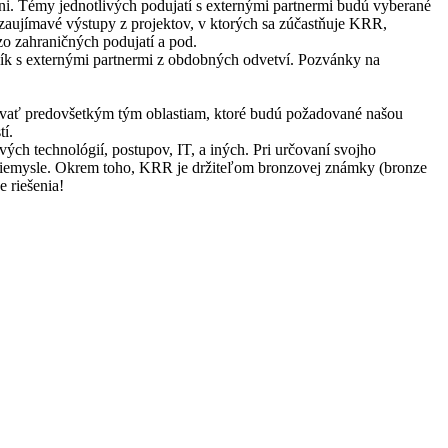
 dni. Témy jednotlivých podujatí s externými partnermi budú vyberané
 zaujímavé výstupy z projektov, v ktorých sa zúčastňuje KRR,
zo zahraničných podujatí a pod.
hník s externými partnermi z obdobných odvetví. Pozvánky na
enovať predovšetkým tým oblastiam, ktoré budú požadované našou
í.
vých technológií, postupov, IT, a iných. Pri určovaní svojho
iemysle. Okrem toho, KRR je držiteľom bronzovej známky (bronze
e riešenia!