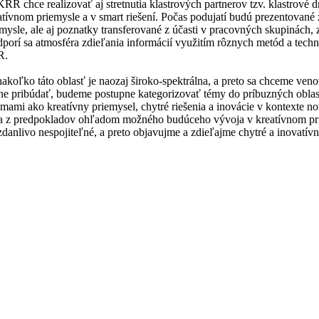
KRR chce realizovať aj stretnutia klastrových partnerov tzv. klastrové
eatívnom priemysle a v smart riešení. Počas podujatí budú prezentované
mysle, ale aj poznatky transferované z účasti v pracovných skupinách, 
odporí sa atmosféra zdieľania informácií využitím rôznych metód a tec
R.
 nakoľko táto oblasť je naozaj široko-spektrálna, a preto sa chceme v
ne pribúdať, budeme postupne kategorizovať témy do príbuzných oblast
mami ako kreatívny priemysel, chytré riešenia a inovácie v kontexte no
 a z predpokladov ohľadom možného budúceho vývoja v kreatívnom pr
danlivo nespojiteľné, a preto objavujme a zdieľajme chytré a inovatívn