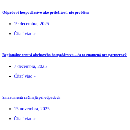
Odpadové hospodárstvo ako príležitosť, nie problém
19 decembra, 2025
Čítať viac »
Regionálne centrá obehového hospodárstva – čo to znamená pre partnerov?
7 decembra, 2025
Čítať viac »
Smart mestá začínajú pri odpadoch
15 novembra, 2025
Čítať viac »