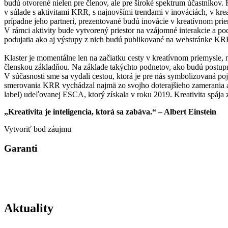
budú otvorené nielen pre členov, ale pre široké spektrum účastníkov. 
v súlade s aktivitami KRR, s najnovšími trendami v inováciách, v kr
prípadne jeho partneri, prezentované budú inovácie v kreatívnom prie
V rámci aktivity bude vytvorený priestor na vzájomné interakcie a p
podujatia ako aj výstupy z nich budú publikované na webstránke KR
Klaster je momentálne len na začiatku cesty v kreatívnom priemysle,
členskou základňou. Na základe takýchto podnetov, ako budú postup
V súčasnosti sme sa vydali cestou, ktorá je pre nás symbolizovaná poj
smerovania KRR vychádzal najmä zo svojho doterajšieho zamerania
label) udeľovanej ESCA, ktorý získala v roku 2019. Kreativita spája z
„Kreativita je inteligencia, ktorá sa zabáva.“ – Albert Einstein
Vytvoriť bod záujmu
Garanti
Aktuality