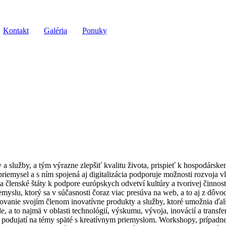
Kontakt
Galéria
Ponuky
 a služby, a tým výrazne zlepšiť kvalitu života, prispieť k hospodárs
 priemysel a s ním spojená aj digitalizácia podporuje možnosti rozvoj
lenské štáty k podpore európskych odvetví kultúry a tvorivej činnost
myslu, ktorý sa v súčasnosti čoraz viac presúva na web, a to aj z dôvo
ie svojím členom inovatívne produkty a služby, ktoré umožnia ďalší r
e, a to najmä v oblasti technológií, výskumu, vývoja, inovácií a tran
 podujatí na témy späté s kreatívnym priemyslom. Workshopy, prípadne