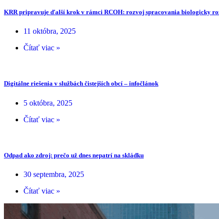
KRR pripravuje ďalší krok v rámci RCOH: rozvoj spracovania biologicky ro
11 októbra, 2025
Čítať viac »
Digitálne riešenia v službách čistejších obcí – infočlánok
5 októbra, 2025
Čítať viac »
Odpad ako zdroj: prečo už dnes nepatrí na skládku
30 septembra, 2025
Čítať viac »