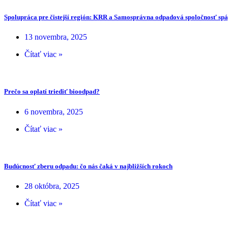
Spolupráca pre čistejší región: KRR a Samosprávna odpadová spoločnosť spáj
13 novembra, 2025
Čítať viac »
Prečo sa oplatí triediť bioodpad?
6 novembra, 2025
Čítať viac »
Budúcnosť zberu odpadu: čo nás čaká v najbližších rokoch
28 októbra, 2025
Čítať viac »