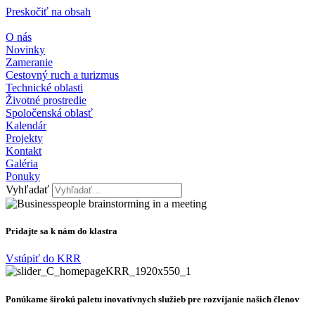
Preskočiť na obsah
O nás
Novinky
Zameranie
Cestovný ruch a turizmus
Technické oblasti
Životné prostredie
Spoločenská oblasť
Kalendár
Projekty
Kontakt
Galéria
Ponuky
Vyhľadať
Pridajte sa k nám do klastra
Vstúpiť do KRR
Ponúkame širokú paletu inovatívnych služieb pre rozvíjanie našich členov