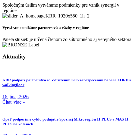
Spoločným úsilím vytvárame podmienky pre vznik synergií v
regióne
Vytvárame unikátne partnerstvá a väzby v regióne
Paleta služieb je určená členom zo súkromného aj verejného sektora
Aktuality
KRR podporí partnerstvo so Združením SOS zabezpečením ťahača FORD s
walkingfloor
16 júna, 2026
Čítať viac »
Opäť podporíme cyklo podujatie Spoznaj Mikroregión 11 PLUS a MAS 11
PLUS na kolesách