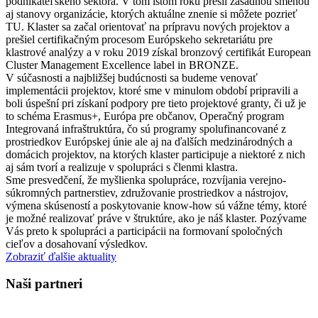
podnikateľského sektora. V tom istom roku prešli zásadnou smenou
aj stanovy organizácie, ktorých aktuálne znenie si môžete pozrieť
TU. Klaster sa začal orientovať na prípravu nových projektov a
prešiel certifikačným procesom Európskeho sekretariátu pre
klastrové analýzy a v roku 2019 získal bronzový certifikát European
Cluster Management Excellence label in BRONZE.
V súčasnosti a najbližšej budúcnosti sa budeme venovať
implementácii projektov, ktoré sme v minulom období pripravili a
boli úspešní pri získaní podpory pre tieto projektové granty, či už je
to schéma Erasmus+, Európa pre občanov, Operačný program
Integrovaná infraštruktúra, čo sú programy spolufinancované z
prostriedkov Európskej únie ale aj na ďalších medzinárodných a
domácich projektov, na ktorých klaster participuje a niektoré z nich
aj sám tvorí a realizuje v spolupráci s členmi klastra.
Sme presvedčení, že myšlienka spolupráce, rozvíjania verejno-
súkromných partnerstiev, združovanie prostriedkov a nástrojov,
výmena skúseností a poskytovanie know-how sú vážne témy, ktoré
je možné realizovať práve v štruktúre, ako je náš klaster. Pozývame
Vás preto k spolupráci a participácii na formovaní spoločných
cieľov a dosahovaní výsledkov.
Zobraziť ďalšie aktuality
Naši partneri