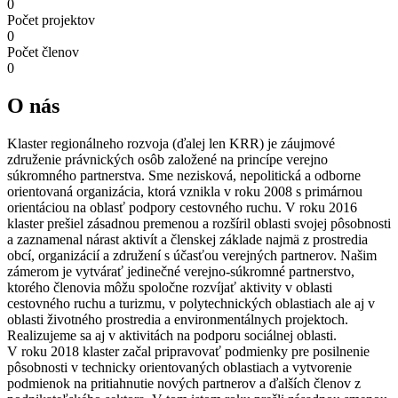
0
Počet projektov
0
Počet členov
0
O nás
Klaster regionálneho rozvoja (ďalej len KRR) je záujmové
združenie právnických osôb založené na princípe verejno
súkromného partnerstva. Sme nezisková, nepolitická a odborne
orientovaná organizácia, ktorá vznikla v roku 2008 s primárnou
orientáciou na oblasť podpory cestovného ruchu. V roku 2016
klaster prešiel zásadnou premenou a rozšíril oblasti svojej pôsobnosti
a zaznamenal nárast aktivít a členskej základe najmä z prostredia
obcí, organizácií a združení s účasťou verejných partnerov. Našim
zámerom je vytvárať jedinečné verejno-súkromné partnerstvo,
ktorého členovia môžu spoločne rozvíjať aktivity v oblasti
cestovného ruchu a turizmu, v polytechnických oblastiach ale aj v
oblasti životného prostredia a environmentálnych projektoch.
Realizujeme sa aj v aktivitách na podporu sociálnej oblasti.
V roku 2018 klaster začal pripravovať podmienky pre posilnenie
pôsobnosti v technicky orientovaných oblastiach a vytvorenie
podmienok na pritiahnutie nových partnerov a ďalších členov z