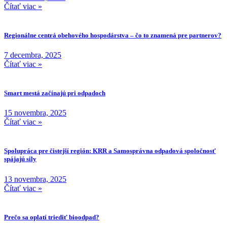
Čítať viac »
Regionálne centrá obehového hospodárstva – čo to znamená pre partnerov?
7 decembra, 2025
Čítať viac »
Smart mestá začínajú pri odpadoch
15 novembra, 2025
Čítať viac »
Spolupráca pre čistejší región: KRR a Samosprávna odpadová spoločnosť
spájajú sily
13 novembra, 2025
Čítať viac »
Prečo sa oplatí triediť bioodpad?