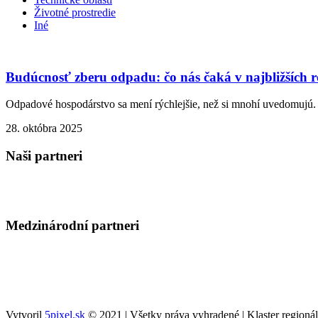
Životné prostredie
Iné
Budúcnosť zberu odpadu: čo nás čaká v najbližších 
Odpadové hospodárstvo sa mení rýchlejšie, než si mnohí uvedomujú.
28. októbra 2025
Naši partneri
Medzinárodní partneri
Vytvoril
5pixel.sk
© 2021 | Všetky práva vyhradené | Klaster regioná