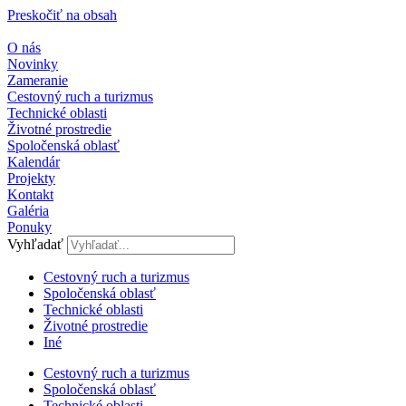
Preskočiť na obsah
O nás
Novinky
Zameranie
Cestovný ruch a turizmus
Technické oblasti
Životné prostredie
Spoločenská oblasť
Kalendár
Projekty
Kontakt
Galéria
Ponuky
Vyhľadať
Cestovný ruch a turizmus​
Spoločenská oblasť
Technické oblasti
Životné prostredie
Iné
Cestovný ruch a turizmus​
Spoločenská oblasť
Technické oblasti