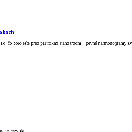
rokoch
 To, čo bolo ešte pred pár rokmi štandardom – pevné harmonogramy z
lneho rozvoja