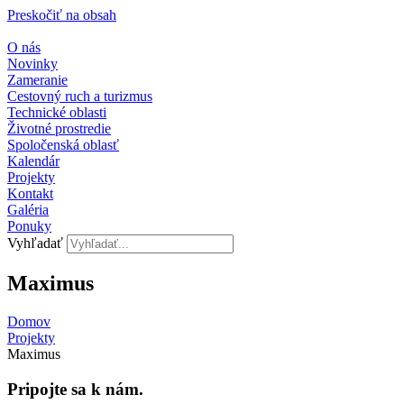
Preskočiť na obsah
O nás
Novinky
Zameranie
Cestovný ruch a turizmus
Technické oblasti
Životné prostredie
Spoločenská oblasť
Kalendár
Projekty
Kontakt
Galéria
Ponuky
Vyhľadať
Maximus
Domov
Projekty
Maximus
Pripojte sa k nám.