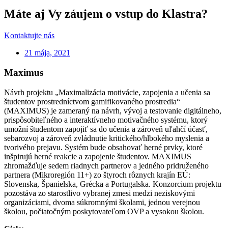
Máte aj Vy záujem o vstup do Klastra?
Kontaktujte nás
21 mája, 2021
Maximus
Návrh projektu „Maximalizácia motivácie, zapojenia a učenia sa
študentov prostredníctvom gamifikovaného prostredia“
(MAXIMUS) je zameraný na návrh, vývoj a testovanie digitálneho,
prispôsobiteľného a interaktívneho motivačného systému, ktorý
umožní študentom zapojiť sa do učenia a zároveň uľahčí účasť,
sebarozvoj a zároveň zvládnutie kritického/hlbokého myslenia a
tvorivého prejavu. Systém bude obsahovať herné prvky, ktoré
inšpirujú herné reakcie a zapojenie študentov. MAXIMUS
zhromažďuje sedem riadnych partnerov a jedného pridruženého
partnera (Mikroregión 11+) zo štyroch rôznych krajín EÚ:
Slovenska, Španielska, Grécka a Portugalska. Konzorcium projektu
pozostáva zo starostlivo vybranej zmesi medzi neziskovými
organizáciami, dvoma súkromnými školami, jednou verejnou
školou, počiatočným poskytovateľom OVP a vysokou školou.