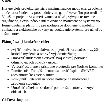
Ciele:
Hlavné ciele projektu súvisia s maximalizáciou motivácie, zapojenia
a učenia sa študentov prostredníctvom gamifikovaného prostredia. “
V našom projekte sa zameriavame na návrh, vývoj a testovanie
digitálneho, flexibilného a interaktívneho motivačného systému vo
forme digitálnej platformy pre spoluprácu doplnenej o mobilnú
aplikáciu a elektronické pokyny na používanie systému pre učiteľov
a študentov.
Plánujú sa aj konkrétne ciele:
zvýšiť motiváciu a aktívne zapojenie žiaka a súčasne zvýšiť
kritické myslenie a tvorivé vyjadrenie žiaka;
Umožniť študentom sledovať svoj vlastný pokrok a
odmeňovať ich pokrok / úspech;
Vytvoriť otvorené a prístupné prostredie pre školskú komunitu
Pomôcť učiteľom / študentom stanoviť / splniť SMART
(dosiahnuteľné) ciele v kurze
Poskytnúť učiteľom užitočné nástroje na motiváciu a
zapojenie študentov
Umožniť učiteľom sledovať pokrok študentov v rôznych
oblastiach.
Cieľová skupina: