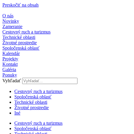
Preskočiť na obsah
O nás
Novinky
Zameranie
Cestovný ruch a turizmus
Technické oblasti
Životné prostredie
Spoločenská oblasť
Kalendár
Projekty
Kontakt
Galéria
Ponuky
Vyhľadať
Cestovný ruch a turizmus​
Spoločenská oblasť
Technické oblasti
Životné prostredie
Iné
Cestovný ruch a turizmus​
Spoločenská oblasť
Technické oblasti