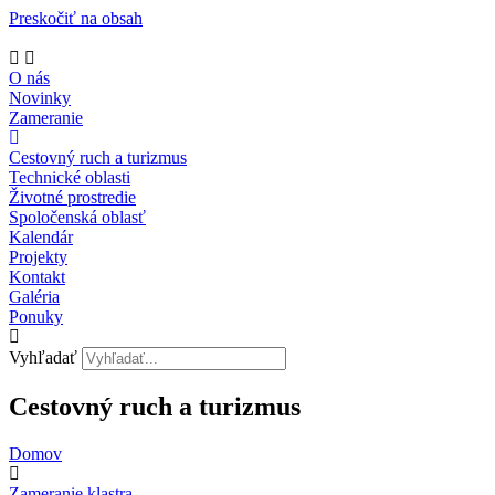
Preskočiť na obsah
O nás
Novinky
Zameranie
Cestovný ruch a turizmus
Technické oblasti
Životné prostredie
Spoločenská oblasť
Kalendár
Projekty
Kontakt
Galéria
Ponuky
Vyhľadať
Cestovný ruch a turizmus
Domov
Zameranie klastra