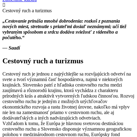
Cestovný ruch a turizmus
„Cestovanie prináša mnohé dobrodenia: rozkoš z poznania
nových miest, stretnutie s priateľmi dosiaľ neznámymi; učí tiež
vybraným spôsobom a srdcu dodáva sviežosť z videného a
počutého.“
— Saadí
Cestovný ruch a turizmus
Cestovný ruch je jednou z najrýchlejšie sa rozvíjajúcich odvetví na
svete a tvorí významnú časť hospodárstva, najmä v niektorých
krajinách. Slovensko patrí z hľadiska cestovného ruchu medzi
zaujímavú a rôznorodú krajinu, ktorá vychádza z charakteru
prírodných krás a atraktivít vytvorených ľudskou činnosťou. Rozvoj
cestovného ruchu je jedným z možných urýchľovačov
ekonomického rozvoja a rastu životnej úrovne, nakoľko má vplyv
nie len na zamestnanosť priamo v cestovnom ruchu, ale aj
dodávateľských a iných nadväzujúcich odvetviach.
Vzhľadom k tomu, že Európa je hlavnou svetovou destináciou
cestovného ruchu a Slovensko disponuje významnou geografickou
polohou v medzinárodnom cestovnom ruchu, Európsky fond