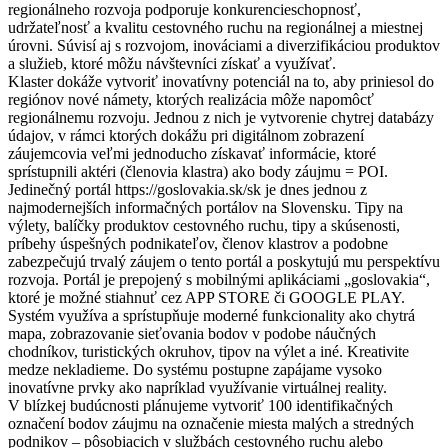
regionálneho rozvoja podporuje konkurencieschopnosť,
udržateľnosť a kvalitu cestovného ruchu na regionálnej a miestnej
úrovni. Súvisí aj s rozvojom, inováciami a diverzifikáciou produktov
a služieb, ktoré môžu návštevníci získať a využívať.
Klaster dokáže vytvoriť inovatívny potenciál na to, aby priniesol do
regiónov nové námety, ktorých realizácia môže napomôcť
regionálnemu rozvoju. Jednou z nich je vytvorenie chytrej databázy
údajov, v rámci ktorých dokážu pri digitálnom zobrazení
záujemcovia veľmi jednoducho získavať informácie, ktoré
sprístupnili aktéri (členovia klastra) ako body záujmu = POI.
Jedinečný portál https://goslovakia.sk/sk je dnes jednou z
najmodernejších informačných portálov na Slovensku. Tipy na
výlety, balíčky produktov cestovného ruchu, tipy a skúsenosti,
príbehy úspešných podnikateľov, členov klastrov a podobne
zabezpečujú trvalý záujem o tento portál a poskytujú mu perspektívu
rozvoja. Portál je prepojený s mobilnými aplikáciami „goslovakia“,
ktoré je možné stiahnuť cez APP STORE či GOOGLE PLAY.
Systém využíva a sprístupňuje moderné funkcionality ako chytrá
mapa, zobrazovanie sieťovania bodov v podobe náučných
chodníkov, turistických okruhov, tipov na výlet a iné. Kreativite
medze nekladieme. Do systému postupne zapájame vysoko
inovatívne prvky ako napríklad využívanie virtuálnej reality.
V blízkej budúcnosti plánujeme vytvoriť 100 identifikačných
označení bodov záujmu na označenie miesta malých a stredných
podnikov – pôsobiacich v službách cestovného ruchu alebo