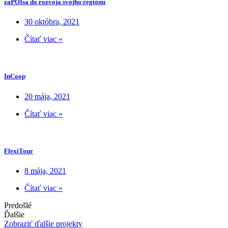
zaPOIsa do rozvoja svojho regiónu
30 októbra, 2021
Čítať viac »
InCoop
20 mája, 2021
Čítať viac »
FlexiTour
8 mája, 2021
Čítať viac »
Predošlé
Ďalšie
Zobraziť ďalšie projekty