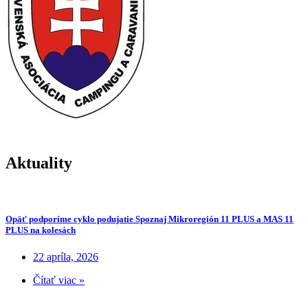
Aktuality
Opäť podporíme cyklo podujatie Spoznaj Mikroregión 11 PLUS a MAS 11
PLUS na kolesách
22 apríla, 2026
Čítať viac »