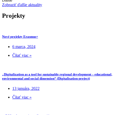
Ďalšie
Zobraziť ďalšie aktuality
Projekty
Nové projekty Erasmus+
6 marca, 2024
Čítať viac »
„Digitalization as a tool for sustainable regional development – educational,
environmental and social dimension“ (Digitalisation project)
13 januára, 2022
Čítať viac »