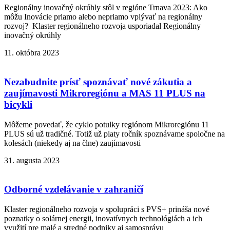
Regionálny inovačný okrúhly stôl v regióne Trnava 2023: Ako
môžu Inovácie priamo alebo nepriamo vplývať na regionálny
rozvoj? Klaster regionálneho rozvoja usporiadal Regionálny
inovačný okrúhly
11. októbra 2023
Nezabudnite prísť spoznávať nové zákutia a
zaujímavosti Mikroregiónu a MAS 11 PLUS na
bicykli
Môžeme povedať, že cyklo potulky regiónom Mikroregiónu 11
PLUS sú už tradičné. Totiž už piaty ročník spoznávame spoločne na
kolesách (niekedy aj na člne) zaujímavosti
31. augusta 2023
Odborné vzdelávanie v zahraničí
Klaster regionálneho rozvoja v spolupráci s PVS+ prináša nové
poznatky o solárnej energii, inovatívnych technológiách a ich
využití pre malé a stredné podniky aj samosprávu