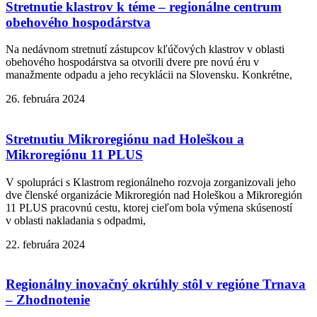
Stretnutie klastrov k téme – regionálne centrum
obehového hospodárstva
Na nedávnom stretnutí zástupcov kľúčových klastrov v oblasti
obehového hospodárstva sa otvorili dvere pre novú éru v
manažmente odpadu a jeho recyklácii na Slovensku. Konkrétne,
26. februára 2024
Stretnutiu Mikroregiónu nad Holeškou a
Mikroregiónu 11 PLUS
V spolupráci s Klastrom regionálneho rozvoja zorganizovali jeho
dve členské organizácie Mikroregión nad Holeškou a Mikroregión
11 PLUS pracovnú cestu, ktorej cieľom bola výmena skúseností
v oblasti nakladania s odpadmi,
22. februára 2024
Regionálny inovačný okrúhly stôl v regióne Trnava
– Zhodnotenie