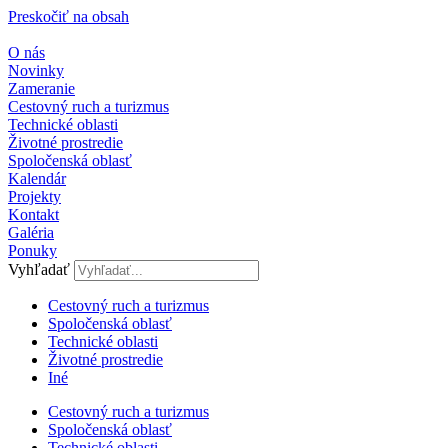
Preskočiť na obsah
O nás
Novinky
Zameranie
Cestovný ruch a turizmus
Technické oblasti
Životné prostredie
Spoločenská oblasť
Kalendár
Projekty
Kontakt
Galéria
Ponuky
Vyhľadať
Cestovný ruch a turizmus​
Spoločenská oblasť
Technické oblasti
Životné prostredie
Iné
Cestovný ruch a turizmus​
Spoločenská oblasť
Technické oblasti