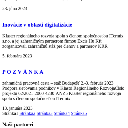
23. júna 2023
Inovácie v oblasti digitalizácie
Klaster regionálneho rozvoja spolu s členom spoločnosťou ITermix
s.r.o. a jej zahraničným partnerom firmou Excis Hu Kft.
zorganizovali zahraničnú stáž pre členov a partnerov KRR
5. februára 2023
P O Z V Á N K A
zahraničná pracovná cesta – stáž Budapešť 2.-3. február 2023
Podpora sieťovania podnikov v Klastri Regionálneho RozvojaČíslo
projektu 62/2021-2060-4230-ANZ5 Klaster regionálneho rozvoja
spolu s členom spoločnosťou ITermix
13. januára 2023
Stránka
1
Stránka
2
Stránka
3
Stránka
4
Stránka
5
Naši partneri