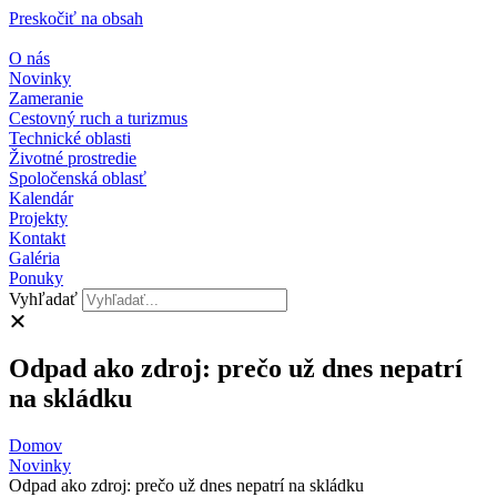
Preskočiť na obsah
O nás
Novinky
Zameranie
Cestovný ruch a turizmus
Technické oblasti
Životné prostredie
Spoločenská oblasť
Kalendár
Projekty
Kontakt
Galéria
Ponuky
Vyhľadať
Odpad ako zdroj: prečo už dnes nepatrí
na skládku
Domov
Novinky
Odpad ako zdroj: prečo už dnes nepatrí na skládku