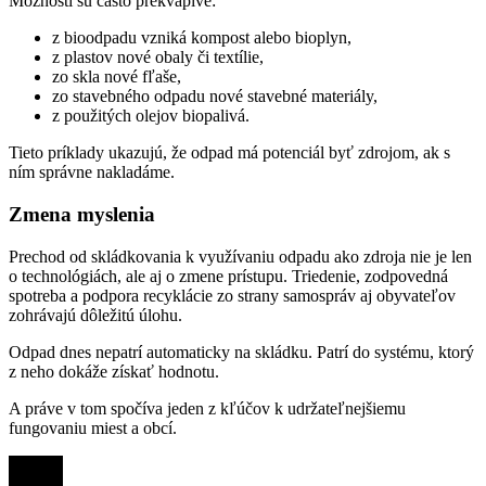
Možnosti sú často prekvapivé:
z bioodpadu vzniká kompost alebo bioplyn,
z plastov nové obaly či textílie,
zo skla nové fľaše,
zo stavebného odpadu nové stavebné materiály,
z použitých olejov biopalivá.
Tieto príklady ukazujú, že odpad má potenciál byť zdrojom, ak s
ním správne nakladáme.
Zmena myslenia
Prechod od skládkovania k využívaniu odpadu ako zdroja nie je len
o technológiách, ale aj o zmene prístupu. Triedenie, zodpovedná
spotreba a podpora recyklácie zo strany samospráv aj obyvateľov
zohrávajú dôležitú úlohu.
Odpad dnes nepatrí automaticky na skládku. Patrí do systému, ktorý
z neho dokáže získať hodnotu.
A práve v tom spočíva jeden z kľúčov k udržateľnejšiemu
fungovaniu miest a obcí.