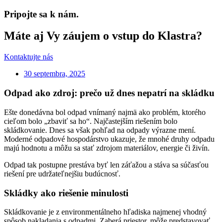
Pripojte sa k nám.
Máte aj Vy záujem o vstup do Klastra?
Kontaktujte nás
30 septembra, 2025
Odpad ako zdroj: prečo už dnes nepatrí na skládku
Ešte donedávna bol odpad vnímaný najmä ako problém, ktorého
cieľom bolo „zbaviť sa ho“. Najčastejším riešením bolo
skládkovanie. Dnes sa však pohľad na odpady výrazne mení.
Moderné odpadové hospodárstvo ukazuje, že mnohé druhy odpadu
majú hodnotu a môžu sa stať zdrojom materiálov, energie či živín.
Odpad tak postupne prestáva byť len záťažou a stáva sa súčasťou
riešení pre udržateľnejšiu budúcnosť.
Skládky ako riešenie minulosti
Skládkovanie je z environmentálneho hľadiska najmenej vhodný
spôsob nakladania s odpadmi. Zaberá priestor, môže predstavovať