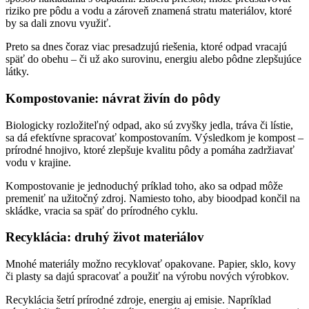
riziko pre pôdu a vodu a zároveň znamená stratu materiálov, ktoré
by sa dali znovu využiť.
Preto sa dnes čoraz viac presadzujú riešenia, ktoré odpad vracajú
späť do obehu – či už ako surovinu, energiu alebo pôdne zlepšujúce
látky.
Kompostovanie: návrat živín do pôdy
Biologicky rozložiteľný odpad, ako sú zvyšky jedla, tráva či lístie,
sa dá efektívne spracovať kompostovaním. Výsledkom je kompost –
prírodné hnojivo, ktoré zlepšuje kvalitu pôdy a pomáha zadržiavať
vodu v krajine.
Kompostovanie je jednoduchý príklad toho, ako sa odpad môže
premeniť na užitočný zdroj. Namiesto toho, aby bioodpad končil na
skládke, vracia sa späť do prírodného cyklu.
Recyklácia: druhý život materiálov
Mnohé materiály možno recyklovať opakovane. Papier, sklo, kovy
či plasty sa dajú spracovať a použiť na výrobu nových výrobkov.
Recyklácia šetrí prírodné zdroje, energiu aj emisie. Napríklad