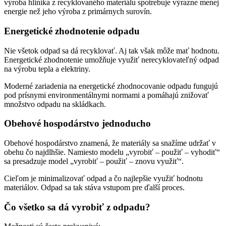
výroba hliníka z recyklovaného materiálu spotrebuje výrazne menej
energie než jeho výroba z primárnych surovín.
Energetické zhodnotenie odpadu
Nie všetok odpad sa dá recyklovať. Aj tak však môže mať hodnotu.
Energetické zhodnotenie umožňuje využiť nerecyklovateľný odpad
na výrobu tepla a elektriny.
Moderné zariadenia na energetické zhodnocovanie odpadu fungujú
pod prísnymi environmentálnymi normami a pomáhajú znižovať
množstvo odpadu na skládkach.
Obehové hospodárstvo jednoducho
Obehové hospodárstvo znamená, že materiály sa snažíme udržať v
obehu čo najdlhšie. Namiesto modelu „vyrobiť – použiť – vyhodiť“
sa presadzuje model „vyrobiť – použiť – znovu využiť“.
Cieľom je minimalizovať odpad a čo najlepšie využiť hodnotu
materiálov. Odpad sa tak stáva vstupom pre ďalší proces.
Čo všetko sa dá vyrobiť z odpadu?