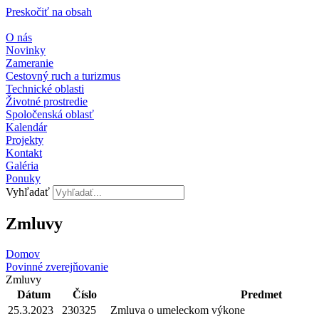
Preskočiť na obsah
O nás
Novinky
Zameranie
Cestovný ruch a turizmus
Technické oblasti
Životné prostredie
Spoločenská oblasť
Kalendár
Projekty
Kontakt
Galéria
Ponuky
Vyhľadať
Zmluvy
Domov
Povinné zverejňovanie
Zmluvy
Dátum
Číslo
Predmet
25.3.2023
230325
Zmluva o umeleckom výkone