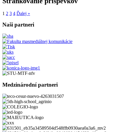
Stránkovanie príspevkov
1
2
3
4
Ďalej »
Naši partneri
Medzinárodní partneri