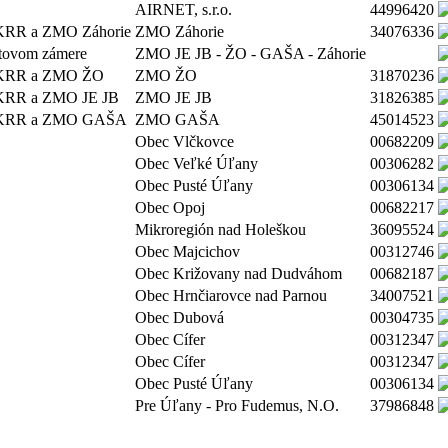
AIRNET, s.r.o.
44996420
e KRR a ZMO Záhorie
ZMO Záhorie
34076336
ktovom zámere
ZMO JE JB - ŽO - GAŠA - Záhorie
re KRR a ZMO ŽO
ZMO ŽO
31870236
e KRR a ZMO JE JB
ZMO JE JB
31826385
re KRR a ZMO GAŠA
ZMO GAŠA
45014523
Obec Vlčkovce
00682209
Obec Veľké Úľany
00306282
Obec Pusté Úľany
00306134
Obec Opoj
00682217
Mikroregión nad Holeškou
36095524
Obec Majcichov
00312746
Obec Križovany nad Dudváhom
00682187
Obec Hrnčiarovce nad Parnou
34007521
Obec Dubová
00304735
Obec Cífer
00312347
Obec Cífer
00312347
Obec Pusté Úľany
00306134
Pre Úľany - Pro Fudemus, N.O.
37986848