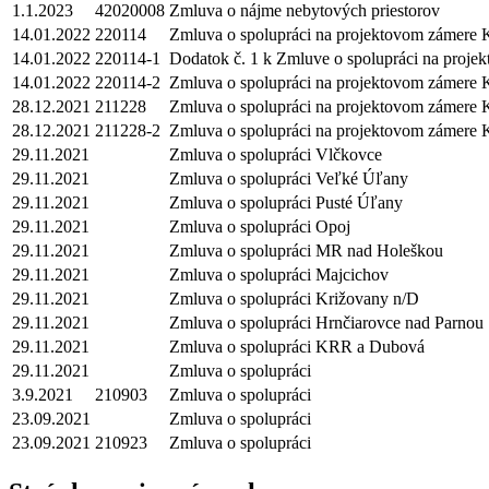
1.1.2023
42020008
Zmluva o nájme nebytových priestorov
14.01.2022
220114
Zmluva o spolupráci na projektovom zámer
14.01.2022
220114-1
Dodatok č. 1 k Zmluve o spolupráci na proje
14.01.2022
220114-2
Zmluva o spolupráci na projektovom záme
28.12.2021
211228
Zmluva o spolupráci na projektovom zámer
28.12.2021
211228-2
Zmluva o spolupráci na projektovom záme
29.11.2021
Zmluva o spolupráci Vlčkovce
29.11.2021
Zmluva o spolupráci Veľké Úľany
29.11.2021
Zmluva o spolupráci Pusté Úľany
29.11.2021
Zmluva o spolupráci Opoj
29.11.2021
Zmluva o spolupráci MR nad Holeškou
29.11.2021
Zmluva o spolupráci Majcichov
29.11.2021
Zmluva o spolupráci Križovany n/D
29.11.2021
Zmluva o spolupráci Hrnčiarovce nad Parnou
29.11.2021
Zmluva o spolupráci KRR a Dubová
29.11.2021
Zmluva o spolupráci
3.9.2021
210903
Zmluva o spolupráci
23.09.2021
Zmluva o spolupráci
23.09.2021
210923
Zmluva o spolupráci