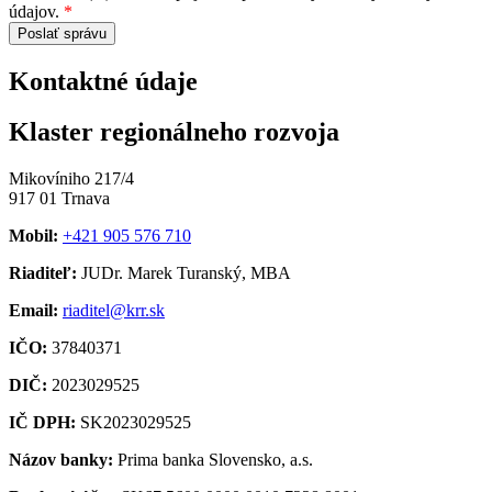
údajov.
*
Poslať správu
Kontaktné údaje
Klaster regionálneho rozvoja
Mikovíniho 217/4
917 01 Trnava
Mobil:
+421 905 576 710
Riaditeľ:
JUDr. Marek Turanský, MBA
Email:
riaditel@krr.sk
IČO:
37840371
DIČ:
2023029525
IČ DPH:
SK2023029525
Názov banky:
Prima banka Slovensko, a.s.