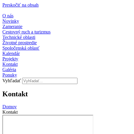
Preskočiť na obsah
O nás
Novinky
Zameranie
Cestovný ruch a turizmus
Technické oblasti
Životné prostredie
Spoločenská oblasť
Kalendár
Projekty
Kontakt
Galéria
Ponuky
Vyhľadať
Kontakt
Domov
Kontakt