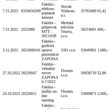
Faktúra -
Slovak
telekom.
7.11.2022
8316656309
Telekom,
35763469
61,42
poplatok
a.s.
internet
Faktúra -
Mestská
príspevok
televízia
7.11.2022
2022089
36219681
400,-
MTT -
Trnava,
INCOOP
s.r.o.
Faktúra -
grafická
2.11.2022
2022000101
uprava
33D s.r.o.
53949901
1.680,-
prezentácie
ZAPOISA
Faktúra -
virtuálny
ITermix
27.10.2022
20220047
server
50658719
32,86
s.r.o.
ZAPOISA
6-7/2022
Faktúra -
služby on-
ITermix
24.10.2022
20220011
53069871
2.000,-
line
s.r.o.
meeting
Faktúra -