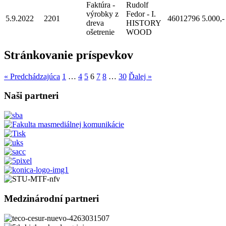
Faktúra -
Rudolf
výrobky z
Fedor - I.
5.9.2022
2201
46012796
5.000,-
dreva
HISTORY
ošetrenie
WOOD
Stránkovanie príspevkov
« Predchádzajúca
1
…
4
5
6
7
8
…
30
Ďalej »
Naši partneri
Medzinárodní partneri