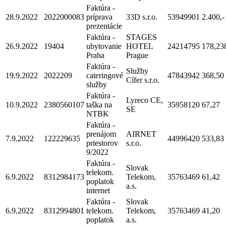
Faktúra -
28.9.2022
2022000083
príprava
33D s.r.o.
53949901
2.400,-
prezentácie
Faktúra -
STAGES
26.9.2022
19404
ubytovanie
HOTEL
24214795
178,23
Praha
Prague
Faktúra -
Služby
19.9.2022
2022209
cateringové
47843942
368,50
Cífer s.r.o.
služby
Faktúra -
Lyreco CE,
10.9.2022
2380560107
taška na
35958120
67,27
SE
NTBK
Faktúra -
prenájom
AIRNET
7.9.2022
122229635
44996420
533,83
priestorov
s.r.o.
9/2022
Faktúra -
Slovak
telekom.
6.9.2022
8312984173
Telekom,
35763469
61,42
poplatok
a.s.
internet
Faktúra -
Slovak
6.9.2022
8312994801
telekom.
Telekom,
35763469
41,20
poplatok
a.s.