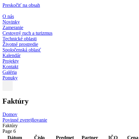
Preskočiť na obsah
O nás
Novinky
Zameranie
Cestovný ruch a turizmus
Technické oblasti
Životné prostredie
Spoločenská oblasť
Kalendár
Projekty
Kontakt
Galéria
Ponuky
Faktúry
Domov
Povinné zverejňovanie
Faktúry
Page 6
Dátum
Číslo
Predmet
Partner
IČO
Cena