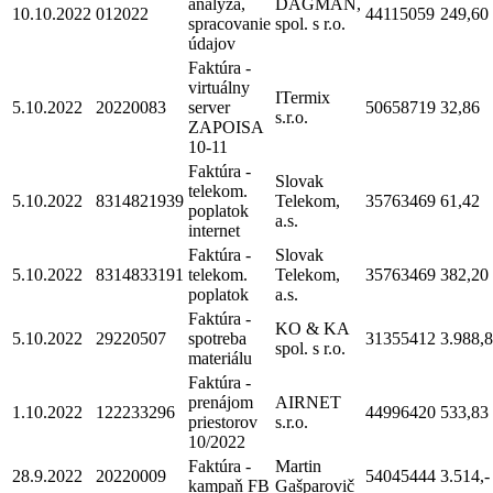
analýza,
DAGMAN,
10.10.2022
012022
44115059
249,60
spracovanie
spol. s r.o.
údajov
Faktúra -
virtuálny
ITermix
5.10.2022
20220083
server
50658719
32,86
s.r.o.
ZAPOISA
10-11
Faktúra -
Slovak
telekom.
5.10.2022
8314821939
Telekom,
35763469
61,42
poplatok
a.s.
internet
Faktúra -
Slovak
5.10.2022
8314833191
telekom.
Telekom,
35763469
382,20
poplatok
a.s.
Faktúra -
KO & KA
5.10.2022
29220507
spotreba
31355412
3.988,
spol. s r.o.
materiálu
Faktúra -
prenájom
AIRNET
1.10.2022
122233296
44996420
533,83
priestorov
s.r.o.
10/2022
Faktúra -
Martin
28.9.2022
20220009
54045444
3.514,-
kampaň FB
Gašparovič