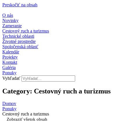
Preskočiť na obsah
O nás
Novinky
Zameranie
Cestovný ruch a turizmus
Technické oblasti
Životné prostredie
Spoločenská oblasť
Kalendár
Projekty
Kontakt
Galéria
Ponuky
Vyhľadať
Category: Cestovný ruch a turizmus
Domov
Ponuky
Cestovný ruch a turizmus
Zobraziť všetok obsah