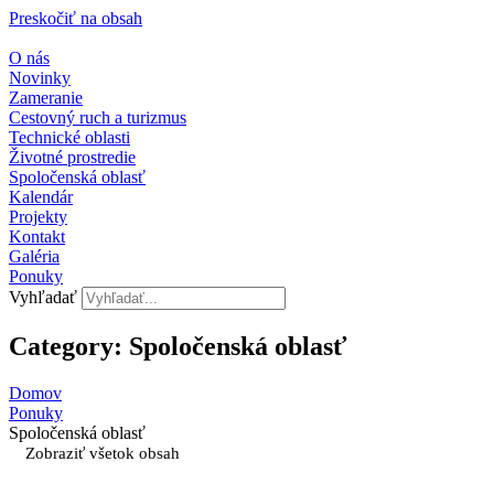
Preskočiť na obsah
O nás
Novinky
Zameranie
Cestovný ruch a turizmus
Technické oblasti
Životné prostredie
Spoločenská oblasť
Kalendár
Projekty
Kontakt
Galéria
Ponuky
Vyhľadať
Category: Spoločenská oblasť
Domov
Ponuky
Spoločenská oblasť
Zobraziť všetok obsah