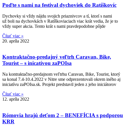
Poďte s nami na festival dychoviek do Ratíškovíc
Dychovky si vždy nájdu svojich priaznivcov a tí, ktorí s nami
už boli na dychovkách v Ratíškoviaciach viac krát vedia, že je to
vždy super akcia. Tento krát s nami pravdepodobne pôjde
Čítať viac »
20. apríla 2022
Kontraktačno-predajný veľtrh Caravan, Bike,
Tourist – s inicatívou zaPOIsa
Na kontraktačno-predajnom veľtrhu Caravan, Bike, Tourist, ktorý
sa konal 7.4-10.4.2022 v Nitre sme odprezentovali okrem iného aj
iniciatívu zaPOIsa.sk. Projekt predstavil jeden z jeho iniciátorov
Čítať viac »
12. apríla 2022
Rómovia hrajú deťom 2 – BENEFÍCIA s podporou
KRR