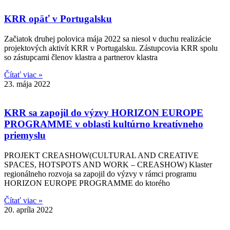
KRR opäť v Portugalsku
Začiatok druhej polovica mája 2022 sa niesol v duchu realizácie
projektových aktivít KRR v Portugalsku. Zástupcovia KRR spolu
so zástupcami členov klastra a partnerov klastra
Čítať viac »
23. mája 2022
KRR sa zapojil do výzvy HORIZON EUROPE
PROGRAMME v oblasti kultúrno kreatívneho
priemyslu
PROJEKT CREASHOW(CULTURAL AND CREATIVE
SPACES, HOTSPOTS AND WORK – CREASHOW) Klaster
regionálneho rozvoja sa zapojil do výzvy v rámci programu
HORIZON EUROPE PROGRAMME do ktorého
Čítať viac »
20. apríla 2022