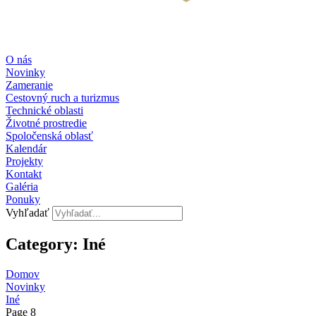
O nás
Novinky
Zameranie
Cestovný ruch a turizmus
Technické oblasti
Životné prostredie
Spoločenská oblasť
Kalendár
Projekty
Kontakt
Galéria
Ponuky
Vyhľadať
Category: Iné
Domov
Novinky
Iné
Page 8