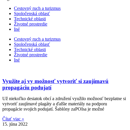
Cestovný ruch a turizmus​
Spoločenská oblasť
Technické oblasti
Životné prostredie
Iné
Cestovný ruch a turizmus​
Spoločenská oblasť
Technické oblasti
Životné prostredie
Iné
Využite aj vy možnosť vytvoriť si zaujímavú
propagáciu podujatí
Už niekoľko desiatok obcí a združení využilo možnosť bezplatne si
vytvoriť zaujímavé plagáty a ďalšie materiály na podporu
propagácie svojich podujatí. Šablóny zaPOIsa je možné
Čítať viac »
15. júna 2022