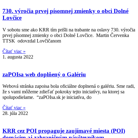
730. výročia prvej písomnej zmienky o obci Dolné
Lovčice
V sobotu sme ako KRR tím prišli na trabante na oslavy 730. výročia
prvej písomnej zmienky o obci Dolné Lovčice. Martin Červenka
TTSK odovzdal Lovčičanom
Čítať viac »
1. augusta 2022
zaPOIsa web doplňený o Galériu
Webová stránka zapoisa bola oficiálne doplnená o galériu. Sme radi,
že s vami môžeme zdieľať pokroky tejto iniciatívy, na ktorej sa
spolupodielame. “zaPOIsa.sk je iniciatíva, do
Čítať viac »
28. júla 2022
KRR cez POI propaguje zaujímavé miesta (POI)
domácim aj zahraničným návštevníkom