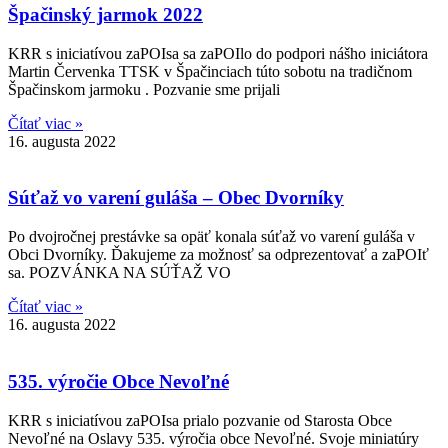
Špačinský jarmok 2022
KRR s iniciatívou zaPOIsa sa zaPOIlo do podpori nášho iniciátora
Martin Červenka TTSK v Špačinciach túto sobotu na tradičnom
Špačinskom jarmoku . Pozvanie sme prijali
Čítať viac »
16. augusta 2022
Súťaž vo varení guláša – Obec Dvorníky
Po dvojročnej prestávke sa opäť konala súťaž vo varení guláša v
Obci Dvorníky. Ďakujeme za možnosť sa odprezentovať a zaPOIť
sa. POZVÁNKA NA SÚŤAŽ VO
Čítať viac »
16. augusta 2022
535. výročie Obce Nevoľné
KRR s iniciatívou zaPOIsa prialo pozvanie od Starosta Obce
Nevoľné na Oslavy 535. výročia obce Nevoľné. Svoje miniatúry