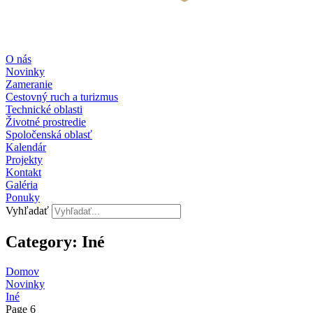
O nás
Novinky
Zameranie
Cestovný ruch a turizmus
Technické oblasti
Životné prostredie
Spoločenská oblasť
Kalendár
Projekty
Kontakt
Galéria
Ponuky
Vyhľadať
Category: Iné
Domov
Novinky
Iné
Page 6