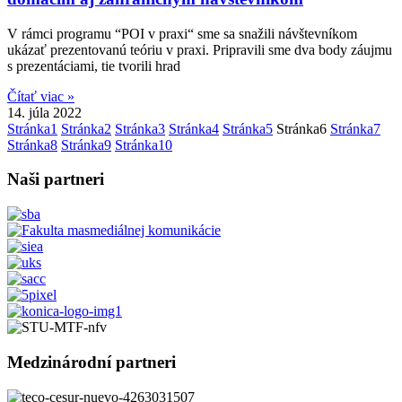
V rámci programu “POI v praxi“ sme sa snažili návštevníkom
ukázať prezentovanú teóriu v praxi. Pripravili sme dva body záujmu
s prezentáciami, tie tvorili hrad
Čítať viac »
14. júla 2022
Stránka
1
Stránka
2
Stránka
3
Stránka
4
Stránka
5
Stránka
6
Stránka
7
Stránka
8
Stránka
9
Stránka
10
Naši partneri
Medzinárodní partneri