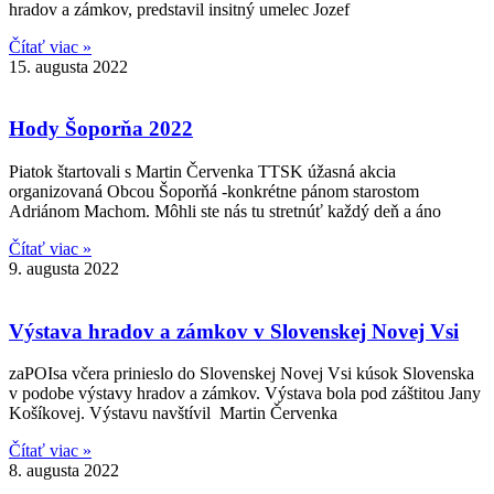
hradov a zámkov, predstavil insitný umelec Jozef
Čítať viac »
15. augusta 2022
Hody Šoporňa 2022
Piatok štartovali s Martin Červenka TTSK úžasná akcia
organizovaná Obcou Šoporňá -konkrétne pánom starostom
Adriánom Machom. Môhli ste nás tu stretnúť každý deň a áno
Čítať viac »
9. augusta 2022
Výstava hradov a zámkov v Slovenskej Novej Vsi
zaPOIsa včera prinieslo do Slovenskej Novej Vsi kúsok Slovenska
v podobe výstavy hradov a zámkov. Výstava bola pod záštitou Jany
Košíkovej. Výstavu navštívil Martin Červenka
Čítať viac »
8. augusta 2022