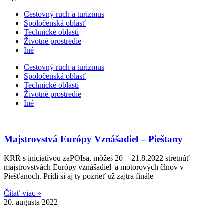
Cestovný ruch a turizmus​
Spoločenská oblasť
Technické oblasti
Životné prostredie
Iné
Cestovný ruch a turizmus​
Spoločenská oblasť
Technické oblasti
Životné prostredie
Iné
Majstrovstvá Európy Vznášadiel – Pieštany
KRR s iniciatívou zaPOIsa, môžeš 20 + 21.8.2022 stretnúť
majstrovstvách Európy vznášadiel a motorových člnov v
Piešťanoch. Prídi si aj ty pozrieť už zajtra finále
Čítať viac »
20. augusta 2022