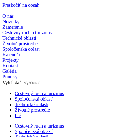
Preskočiť na obsah
O nás
Novinky
Zameranie
Cestovný ruch a turizmus
Technické oblasti
Životné prostredie
Spoločenská oblasť
Kalendár
Projekty
Kontakt
Galéria
Ponuky
Vyhľadať
Cestovný ruch a turizmus​
Spoločenská oblasť
Technické oblasti
Životné prostredie
Iné
Cestovný ruch a turizmus​
Spoločenská oblasť
Technické oblasti