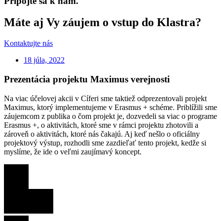
Pripojte sa k nám.
Máte aj Vy záujem o vstup do Klastra?
Kontaktujte nás
18 júla, 2022
Prezentácia projektu Maximus verejnosti
Na viac účelovej akcii v Cíferi sme taktiež odprezentovali projekt
Maximus, ktorý implementujeme v Erasmus + schéme. Priblížili sme
záujemcom z publika o čom projekt je, dozvedeli sa viac o programe
Erasmus +, o aktivitách, ktoré sme v rámci projektu zhotovili a
zároveň o aktivitách, ktoré nás čakajú. Aj keď nešlo o oficiálny
projektový výstup, rozhodli sme zazdieľať tento projekt, kedže si
myslíme, že ide o veľmi zaujímavý koncept.