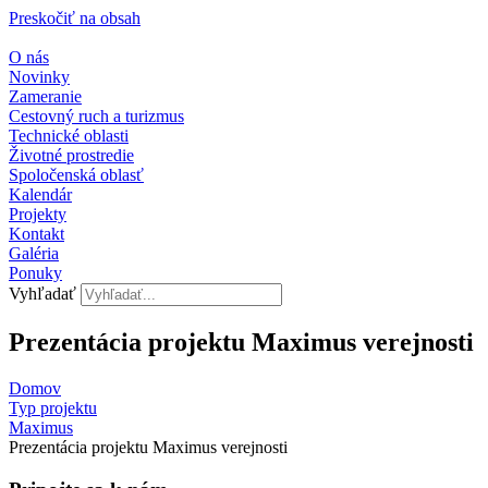
Preskočiť na obsah
O nás
Novinky
Zameranie
Cestovný ruch a turizmus
Technické oblasti
Životné prostredie
Spoločenská oblasť
Kalendár
Projekty
Kontakt
Galéria
Ponuky
Vyhľadať
Prezentácia projektu Maximus verejnosti
Domov
Typ projektu
Maximus
Prezentácia projektu Maximus verejnosti