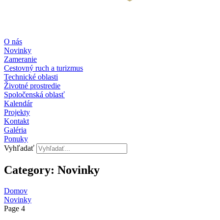
O nás
Novinky
Zameranie
Cestovný ruch a turizmus
Technické oblasti
Životné prostredie
Spoločenská oblasť
Kalendár
Projekty
Kontakt
Galéria
Ponuky
Vyhľadať
Category: Novinky
Domov
Novinky
Page 4