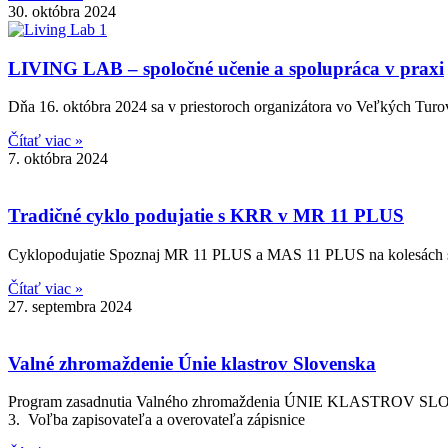
30. októbra 2024
LIVING LAB – spoločné učenie a spolupráca v praxi
Dňa 16. októbra 2024 sa v priestoroch organizátora vo Veľkých Turo
Čítať viac »
7. októbra 2024
Tradičné cyklo podujatie s KRR v MR 11 PLUS
Cyklopodujatie Spoznaj MR 11 PLUS a MAS 11 PLUS na kolesách sa u
Čítať viac »
27. septembra 2024
Valné zhromaždenie Únie klastrov Slovenska
Program zasadnutia Valného zhromaždenia ÚNIE KLASTROV SLOVENS
3. Voľba zapisovateľa a overovateľa zápisnice