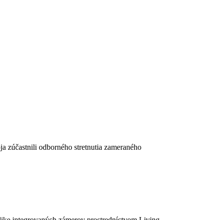
a zúčastnili odborného stretnutia zameraného
dike integrovaných zámerov prostredníctvom Living