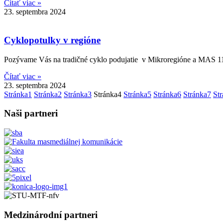
Čítať viac »
23. septembra 2024
Cyklopotulky v regióne
Pozývame Vás na tradičné cyklo podujatie v Mikroregióne a MAS 1
Čítať viac »
23. septembra 2024
Stránka
1
Stránka
2
Stránka
3
Stránka
4
Stránka
5
Stránka
6
Stránka
7
St
Naši partneri
Medzinárodní partneri