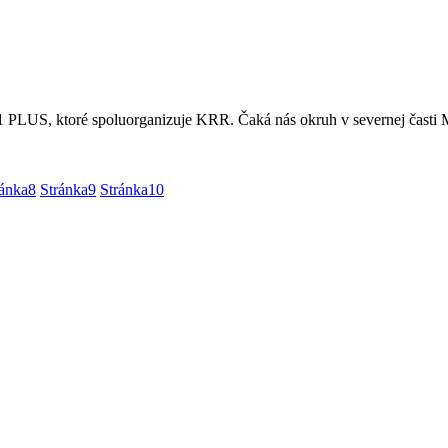
1 PLUS, ktoré spoluorganizuje KRR. Čaká nás okruh v severnej čast
ránka
8
Stránka
9
Stránka
10