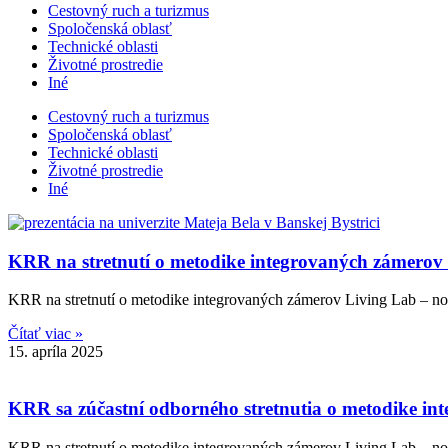
Cestovný ruch a turizmus​
Spoločenská oblasť
Technické oblasti
Životné prostredie
Iné
Cestovný ruch a turizmus​
Spoločenská oblasť
Technické oblasti
Životné prostredie
Iné
KRR na stretnutí o metodike integrovaných zámerov 
KRR na stretnutí o metodike integrovaných zámerov Living Lab – nov
Čítať viac »
15. apríla 2025
KRR sa zúčastní odborného stretnutia o metodike i
KRR na stretnutí o metodike integrovaných zámerov Living Lab – nov