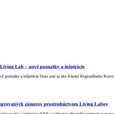
Living Lab – nové poznatky a inšpirácie
é poznatky a inšpirácie Dnes sme sa ako Klaster Regionálneho Rozvoj
ntegrovaných zámerov prostredníctvom Living Labov
é poznatky a inšpirácie KRR sa zúčastní odborného stretnutia o meto