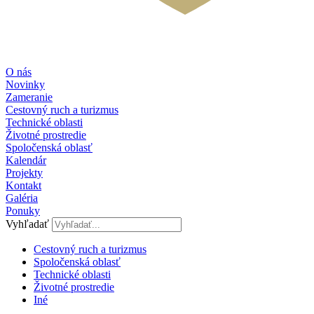
O nás
Novinky
Zameranie
Cestovný ruch a turizmus
Technické oblasti
Životné prostredie
Spoločenská oblasť
Kalendár
Projekty
Kontakt
Galéria
Ponuky
Vyhľadať
Cestovný ruch a turizmus​
Spoločenská oblasť
Technické oblasti
Životné prostredie
Iné