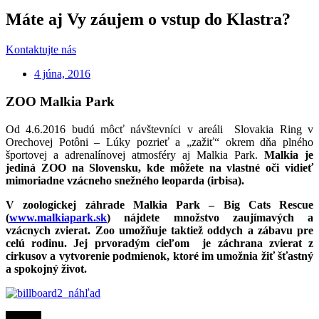
Máte aj Vy záujem o vstup do Klastra?
Kontaktujte nás
4 júna, 2016
ZOO Malkia Park
Od 4.6.2016 budú môcť návštevníci v areáli Slovakia Ring v
Orechovej Potôni – Lúky pozrieť a „zažiť“ okrem dňa plného
športovej a adrenalínovej atmosféry aj Malkia Park.
Malkia je
jediná ZOO na Slovensku, kde môžete na vlastné oči vidieť
mimoriadne vzácneho snežného leoparda (irbisa).
V zoologickej záhrade Malkia Park – Big Cats Rescue
(
www.malkiapark.sk
)
nájdete množstvo zaujímavých a
vzácnych zvierat. Zoo umožňuje taktiež oddych a zábavu pre
celú rodinu.
Jej prvoradým cieľom je záchrana zvierat z
cirkusov a vytvorenie podmienok, ktoré im umožnia žiť šťastný
a spokojný život.