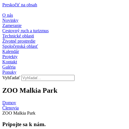
Preskočiť na obsah
O nás
Novinky
Zameranie
Cestovný ruch a turizmus
Technické oblasti
Životné prostredie
Spoločenská oblasť
Kalendár
Projekty
Kontakt
Galéria
Ponuky
Vyhľadať
ZOO Malkia Park
Domov
Členovia
ZOO Malkia Park
Pripojte sa k nám.