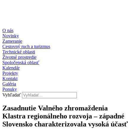
O nás
Novinky
Zameranie
Cestovný ruch a turizmus
Technické oblasti
Životné prostredie
Spoločenská oblasť
Kalendár
Projekty
Kontakt
Galéria
Ponuky
Vyhľadať
Zasadnutie Valného zhromaždenia
Klastra regionálneho rozvoja – západné
Slovensko charakterizovala vysoká účasť