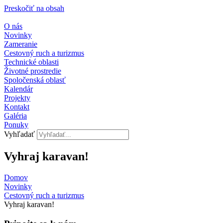
Preskočiť na obsah
O nás
Novinky
Zameranie
Cestovný ruch a turizmus
Technické oblasti
Životné prostredie
Spoločenská oblasť
Kalendár
Projekty
Kontakt
Galéria
Ponuky
Vyhľadať
Vyhraj karavan!
Domov
Novinky
Cestovný ruch a turizmus​
Vyhraj karavan!