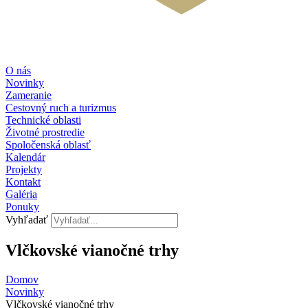
O nás
Novinky
Zameranie
Cestovný ruch a turizmus
Technické oblasti
Životné prostredie
Spoločenská oblasť
Kalendár
Projekty
Kontakt
Galéria
Ponuky
Vyhľadať
Vlčkovské vianočné trhy
Domov
Novinky
Vlčkovské vianočné trhy