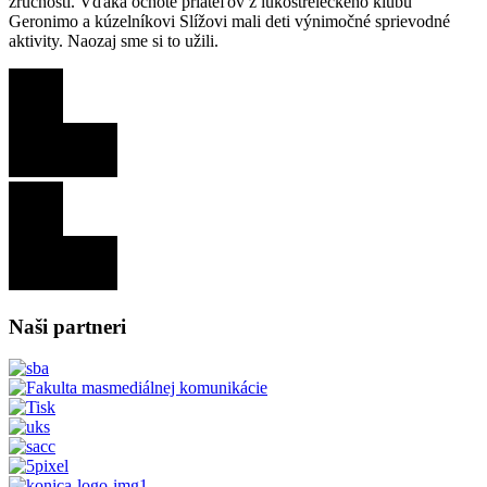
zručností. Vďaka ochote priateľov z lukostreleckého klubu
Geronimo a kúzelníkovi Slížovi mali deti výnimočné sprievodné
aktivity. Naozaj sme si to užili.
Naši partneri