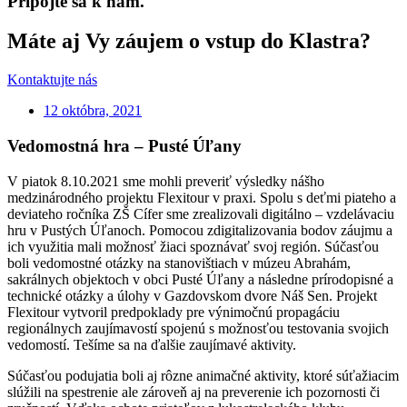
Pripojte sa k nám.
Máte aj Vy záujem o vstup do Klastra?
Kontaktujte nás
12 októbra, 2021
Vedomostná hra – Pusté Úľany
V piatok 8.10.2021 sme mohli preveriť výsledky nášho
medzinárodného projektu Flexitour v praxi. Spolu s deťmi piateho a
deviateho ročníka ZŠ Cífer sme zrealizovali digitálno – vzdelávaciu
hru v Pustých Úľanoch. Pomocou zdigitalizovania bodov záujmu a
ich využitia mali možnosť žiaci spoznávať svoj región. Súčasťou
boli vedomostné otázky na stanovištiach v múzeu Abrahám,
sakrálnych objektoch v obci Pusté Úľany a následne prírodopisné a
technické otázky a úlohy v Gazdovskom dvore Náš Sen. Projekt
Flexitour vytvoril predpoklady pre výnimočnú propagáciu
regionálnych zaujímavostí spojenú s možnosťou testovania svojich
vedomostí. Tešíme sa na ďalšie zaujímavé aktivity.
Súčasťou podujatia boli aj rôzne animačné aktivity, ktoré súťažiacim
slúžili na spestrenie ale zároveň aj na preverenie ich pozornosti či