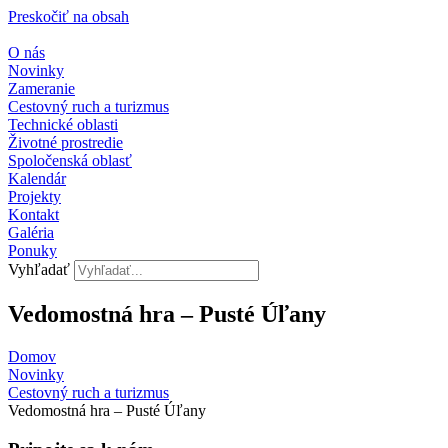
Preskočiť na obsah
O nás
Novinky
Zameranie
Cestovný ruch a turizmus
Technické oblasti
Životné prostredie
Spoločenská oblasť
Kalendár
Projekty
Kontakt
Galéria
Ponuky
Vyhľadať
Vedomostná hra – Pusté Úľany
Domov
Novinky
Cestovný ruch a turizmus​
Vedomostná hra – Pusté Úľany