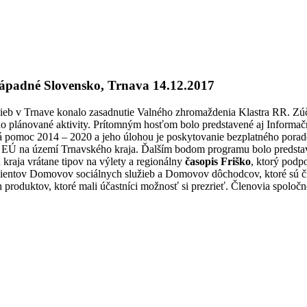
západné Slovensko, Trnava 14.12.2017
ieb v Trnave konalo zasadnutie Valného zhromaždenia Klastra RR. Zúč
jeho plánované aktivity. Prítomným hosťom bolo predstavené aj Informač
 pomoc 2014 – 2020 a jeho úlohou je poskytovanie bezplatného porad
dmi EÚ na území Trnavského kraja. Ďalším bodom programu bolo predst
kraja vrátane tipov na výlety a regionálny
časopis Friško
, ktorý podp
lientov Domovov sociálnych služieb a Domovov dôchodcov, ktoré sú čle
roduktov, ktoré mali účastníci možnosť si prezrieť. Členovia spoločne