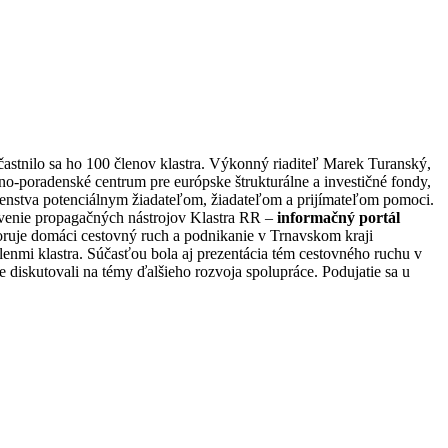
astnilo sa ho 100 členov klastra. Výkonný riaditeľ Marek Turanský,
no-poradenské centrum pre európske štrukturálne a investičné fondy,
enstva potenciálnym žiadateľom, žiadateľom a prijímateľom pomoci.
avenie propagačných nástrojov Klastra RR –
informačný portál
oruje domáci cestovný ruch a podnikanie v Trnavskom kraji
nmi klastra. Súčasťou bola aj prezentácia tém cestovného ruchu v
 diskutovali na témy ďalšieho rozvoja spolupráce. Podujatie sa u