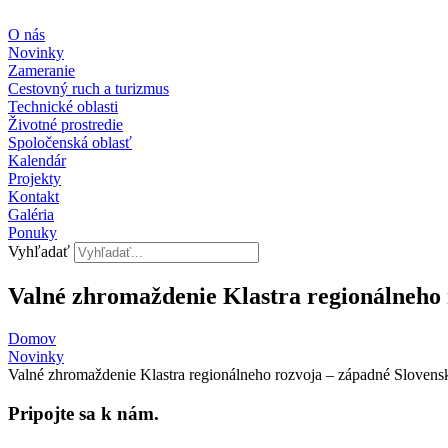
Preskočiť
na
O nás
obsah
Novinky
Zameranie
Cestovný ruch a turizmus
Technické oblasti
Životné prostredie
Spoločenská oblasť
Kalendár
Projekty
Kontakt
Galéria
Ponuky
Vyhľadať
Valné zhromaždenie Klastra regionálneho 
Domov
Novinky
Valné zhromaždenie Klastra regionálneho rozvoja – západné Slovens
Pripojte sa k nám.