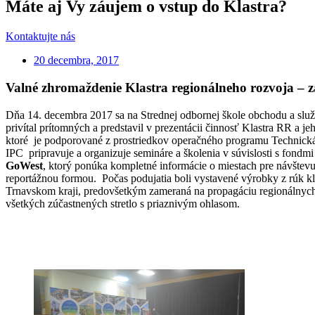
Máte aj Vy záujem o vstup do Klastra?
Kontaktujte nás
20 decembra, 2017
Valné zhromaždenie Klastra regionálneho rozvoja – 
Dňa 14. decembra 2017 sa na Strednej odbornej škole obchodu a služ
privítal prítomných a predstavil v prezentácii činnosť Klastra RR a 
ktoré je podporované z prostriedkov operačného programu Technická
IPC pripravuje a organizuje semináre a školenia v súvislosti s fon
GoWest
, ktorý ponúka kompletné informácie o miestach pre návštevu 
reportážnou formou. Počas podujatia boli vystavené výrobky z rúk k
Trnavskom kraji, predovšetkým zameraná na propagáciu regionálnych p
všetkých zúčastnených stretlo s priaznivým ohlasom.