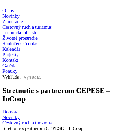
Preskočiť
na
O nás
obsah
Novinky
Zameranie
Cestovný ruch a turizmus
Technické oblasti
Životné prostredie
Spoločenská oblasť
Kalendár
Projekty
Kontakt
Galéria
Ponuky
Vyhľadať
Stretnutie s partnerom CEPESE –
InCoop
Domov
Novinky
Cestovný ruch a turizmus​
Stretnutie s partnerom CEPESE – InCoop