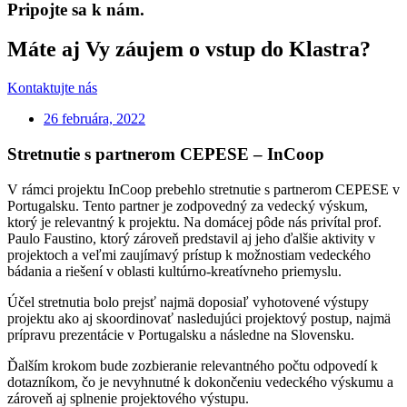
Pripojte sa k nám.
Máte aj Vy záujem o vstup do Klastra?
Kontaktujte nás
26 februára, 2022
Stretnutie s partnerom CEPESE – InCoop
V rámci projektu InCoop prebehlo stretnutie s partnerom CEPESE v
Portugalsku. Tento partner je zodpovedný za vedecký výskum,
ktorý je relevantný k projektu. Na domácej pôde nás privítal prof.
Paulo Faustino, ktorý zároveň predstavil aj jeho ďalšie aktivity v
projektoch a veľmi zaujímavý prístup k možnostiam vedeckého
bádania a riešení v oblasti kultúrno-kreatívneho priemyslu.
Účel stretnutia bolo prejsť najmä doposiaľ vyhotovené výstupy
projektu ako aj skoordinovať nasledujúci projektový postup, najmä
prípravu prezentácie v Portugalsku a následne na Slovensku.
Ďalším krokom bude zozbieranie relevantného počtu odpovedí k
dotazníkom, čo je nevyhnutné k dokončeniu vedeckého výskumu a
zároveň aj splnenie projektového výstupu.