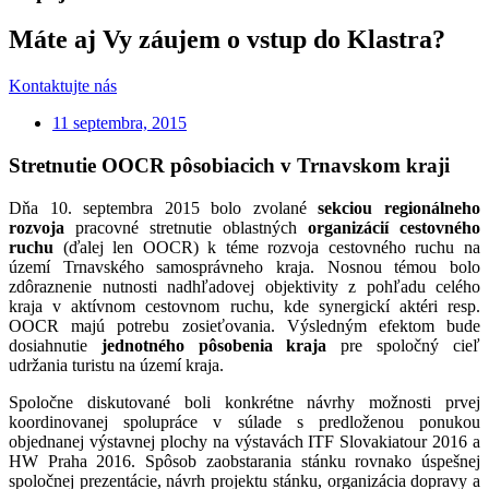
Máte aj Vy záujem o vstup do Klastra?
Kontaktujte nás
11 septembra, 2015
Stretnutie OOCR pôsobiacich v Trnavskom kraji
Dňa 10. septembra 2015 bolo zvolané
sekciou regionálneho
rozvoja
pracovné stretnutie oblastných
organizácií cestovného
ruchu
(ďalej len OOCR) k téme rozvoja cestovného ruchu na
území Trnavského samosprávneho kraja. Nosnou témou bolo
zdôraznenie nutnosti nadhľadovej objektivity z pohľadu celého
kraja v aktívnom cestovnom ruchu, kde synergickí aktéri resp.
OOCR majú potrebu zosieťovania. Výsledným efektom bude
dosiahnutie
jednotného pôsobenia kraja
pre spoločný cieľ
udržania turistu na území kraja.
Spoločne diskutované boli konkrétne návrhy možnosti prvej
koordinovanej spolupráce v súlade s predloženou ponukou
objednanej výstavnej plochy na výstavách ITF Slovakiatour 2016 a
HW Praha 2016. Spôsob zaobstarania stánku rovnako úspešnej
spoločnej prezentácie, návrh projektu stánku, organizácia dopravy a