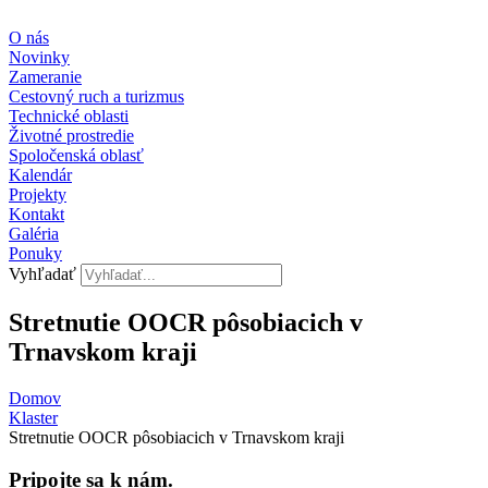
Preskočiť
na
O nás
obsah
Novinky
Zameranie
Cestovný ruch a turizmus
Technické oblasti
Životné prostredie
Spoločenská oblasť
Kalendár
Projekty
Kontakt
Galéria
Ponuky
Vyhľadať
Stretnutie OOCR pôsobiacich v
Trnavskom kraji
Domov
Klaster
Stretnutie OOCR pôsobiacich v Trnavskom kraji
Pripojte sa k nám.