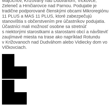
Majcichov, Križovany nad Dudváhom, Vlčkovce,
Zeleneč a Hrnčiarovce nad Parnou. Podujatie je
tradične podporované členskými obcami Mikroregiónu
11 PLUS a MAS 11 PLUS, ktoré zabezpečujú
stanovištia s občerstvením pre účastníkov podujatia.
Účastníci mali možnosť
osobne sa stretnúť
s niektorými starostkami a starostami obcí a návšteviť
zaujímavé miesta na trase ako napríklad Rotundu
v Križovanoch nad Dudváhom alebo Vidiecky dom vo
Vlčkovciach.