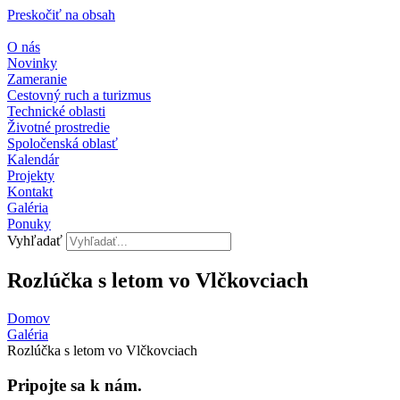
Preskočiť na obsah
O nás
Novinky
Zameranie
Cestovný ruch a turizmus
Technické oblasti
Životné prostredie
Spoločenská oblasť
Kalendár
Projekty
Kontakt
Galéria
Ponuky
Vyhľadať
Rozlúčka s letom vo Vlčkovciach
Domov
Galéria
Rozlúčka s letom vo Vlčkovciach
Pripojte sa k nám.