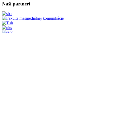
Naši partneri
Medzinárodní partneri
Vytvoril
5pixel.sk
© 2021 | Všetky práva vyhradené | Klaster regioná