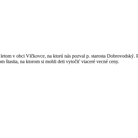
 letom v obci Vlčkovce, na ktorú nás pozval p. starosta Dobrovodský. P
m štastia, na ktorom si mohli deti vytočiť viaceré vecné ceny.