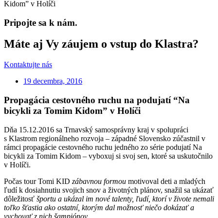
Kidom” v Holíči
Pripojte sa k nám.
Máte aj Vy záujem o vstup do Klastra?
Kontaktujte nás
19 decembra, 2016
Propagácia cestovného ruchu na podujatí “Na
bicykli za Tomim Kidom” v Holíči
Dňa 15.12.2016 sa Trnavský samosprávny kraj v spolupráci
s Klastrom regionálneho rozvoja – západné Slovensko zúčastnil v
rámci propagácie cestovného ruchu jedného zo série podujatí Na
bicykli za Tomim Kidom – vyboxuj si svoj sen, ktoré sa uskutočnilo
v Holíči.
Počas tour Tomi KID
zábavnou formou
motivoval deti a mladých
ľudí k dosiahnutiu svojich snov a životných plánov, snažil sa ukázať
dôležitosť
športu a ukázal im nové talenty, ľudí, ktorí v živote nemali
toľko šťastia ako ostatní, ktorým dal možnosť niečo dokázať a
vychovať z nich šampiónov.