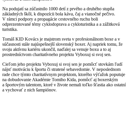
Na podujatí sa zúčastnilo 1000 detí z prvého a druhého stupňa
základných škôl, k dispozícii bola káva, čaj a vianočné pečivo.
V rámci podpory a propagácie cestovného ruchu boli
odprezentované témy cyklodoprava a cykloturistika a a zážitková
turistika.
Tomáš KID Kovács je majstrom sveta v profesionálnom boxe a v
súčasnosti stále najúspešnejší slovenský boxer. Aj napriek tomu, že
svoju aktívnu kariéru ukončil, naďalej sa venuje boxu a to aj
prostredníctvom charitatívneho projektu Vyboxuj si svoj sen.
Cieľom jeho projektu Vyboxuj si svoj sen je pomôcť stovkám ľudí
nájsť motiváciu k športu či stratené sebavedomie. V neposlednom
rade chce týmto charitatívnym projektom, ktorého výťažok poputuje
na dobudovanie Akadémie Tomiho Kida, pomôcť aj boxerským
a športovým talentom, ktoré v živote nemali toľko šťastia ako ostatní
a vychovať z nich šampiónov.