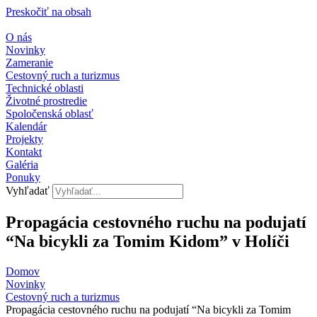
Preskočiť na obsah
O nás
Novinky
Zameranie
Cestovný ruch a turizmus
Technické oblasti
Životné prostredie
Spoločenská oblasť
Kalendár
Projekty
Kontakt
Galéria
Ponuky
Vyhľadať
Propagácia cestovného ruchu na podujatí
“Na bicykli za Tomim Kidom” v Holíči
Domov
Novinky
Cestovný ruch a turizmus​
Propagácia cestovného ruchu na podujatí “Na bicykli za Tomim