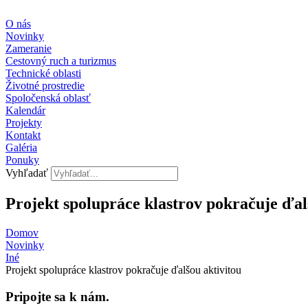
Preskočiť
na
O nás
obsah
Novinky
Zameranie
Cestovný ruch a turizmus
Technické oblasti
Životné prostredie
Spoločenská oblasť
Kalendár
Projekty
Kontakt
Galéria
Ponuky
Vyhľadať
Projekt spolupráce klastrov pokračuje ďal
Domov
Novinky
Iné
Projekt spolupráce klastrov pokračuje ďalšou aktivitou
Pripojte sa k nám.