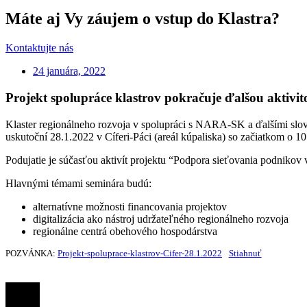
Máte aj Vy záujem o vstup do Klastra?
Kontaktujte nás
24 januára, 2022
Projekt spolupráce klastrov pokračuje ďalšou aktivit
Klaster regionálneho rozvoja v spolupráci s NARA-SK a ďalšími slov
uskutoční 28.1.2022 v Cíferi-Páci (areál kúpaliska) so začiatkom o 10
Podujatie je súčasťou aktivít projektu “Podpora sieťovania podnikov 
Hlavnými témami seminára budú:
alternatívne možnosti financovania projektov
digitalizácia ako nástroj udržateľného regionálneho rozvoja
regionálne centrá obehového hospodárstva
POZVÁNKA:
Projekt-spoluprace-klastrov-Cifer-28.1.2022
Stiahnuť