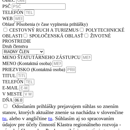
OBEC
PSČ
TELEFÓN
WEB
Oblasť Pôsobenia (v čase vyplnenia prihlášky)
CESTOVNÝ RUCH A TURIZMUS
POLYTECHNICKÉ
OBLASTI
SPOLOČENSKÁ OBLASŤ
ŽIVOTNÉ
PROSTREDIE
Druh členstva
MENO ŠTATUTÁRNEHO ZÁSTUPCU
MENO (Kontaktná osoba)
PRIEZVISKO (Kontaktná osoba)
TITUL
TELEFÓN
E-MAIL
V MESTE
DŇA
Odoslaním prihlášky prejavujem súhlas so znením
stanov, ktorých aktuálne znenie sa nachádza v slovenčine
tu
, alebo v angličtine
tu
. Súhlasím aj so spracovaním
údajov pre účely činností Klastra regionálneho rozvoja -