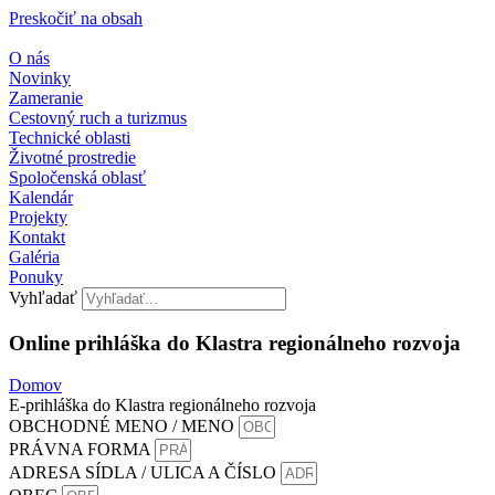
Preskočiť na obsah
O nás
Novinky
Zameranie
Cestovný ruch a turizmus
Technické oblasti
Životné prostredie
Spoločenská oblasť
Kalendár
Projekty
Kontakt
Galéria
Ponuky
Vyhľadať
Online prihláška do Klastra regionálneho rozvoja​
Domov
E-prihláška do Klastra regionálneho rozvoja
OBCHODNÉ MENO / MENO
PRÁVNA FORMA
ADRESA SÍDLA / ULICA A ČÍSLO