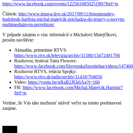
https://www.facebook.com/events/122561685025190/?fref=ts
Článok:
http://www.trnava-live.sk/2017/09/11/fenomenalny-
hudobnik-harfista-michal-matejcik-prichadza-do-trnavy-s-novym-
multimedialnym-projektom/
V prípade záujmu o viac informácií o Michalovi Matejčíkovi,
prosím navštívte:
Aktualita, primetime RTVS:
https://www.rtvs.sk/televizia/archiv/11580/134724#1706
Rozhovor, festival Tatra Flowers:
https://www.facebook.com/SlovenskaSporitelna/videos/14746
Rozhovor RTVS, relácia Spojky:
https://www.rtvs.sk/radio/archiv/11418/704056
Video:
https://youtu.be/gRaB2JEk6Ag?t=160
FB:
https://www.facebook.com/Michal.Matejcik.Harpist/?
fref=ts
Veríme, že Vás táto možnosť stráviť večer na tomto predstavení
zaujme.