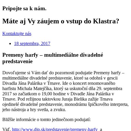
Pripojte sa k nám.
Máte aj Vy záujem o vstup do Klastra?
Kontaktujte nás
18 septembra, 2017
Premeny harfy – multimediálne divadelné
predstavenie
Dovoľujeme si Vám dať do pozornosti podujatie Premeny harfy –
multimediálne divadelné predstavenie, ktoré sa odohrá v gescii
Divadla Jána Palárika v Trnave. Ide o koncert renomovaného
harfistu Michala Matejčíka, ktorý sa uskutoční dňa 29. septembra
2017 so začiatkom o 19,00 hodine v Divadle Jána Palárika v
Trnave. Pod režijnou taktovkou Juraja Bielika zažije Trnava
ojedinelé divadelné predstavenie, monodrámu špičkového interpreta,
jeho nástroja a hry svetla, a zvuku.
Bližšie informácie o tomto jedinečnom podujatí:
Viď.
http://www.djp.sk/predstavenie/premeny-harfy
a