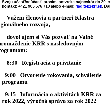
Svoju účasť/neúčasť, prosím, potvrďte najneskôr do 20. m
kontakt: +421 905 576 710 alebo e-mail:
riaditel@krr.sk
. Ď
Vážení členovia a partneri Klastra
egionálneho rozvoja,
dovoľujem si Vás pozvať na Valné
hromaždenie KRR s nasledovným
rogramom:
8:30
Registrácia
a privítanie
9:00 Otvorenie rokovania, schválenie
programu
9:15 Informácia o aktivitách KRR za
rok 2022, výročná správa za rok 2022