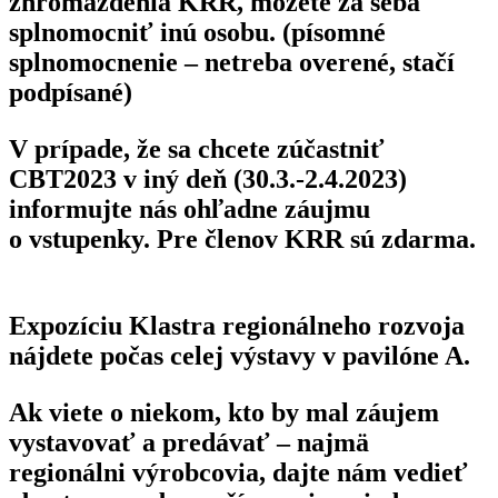
zhromaždenia KRR, môžete za seba
splnomocniť inú osobu. (písomné
splnomocnenie – netreba overené, stačí
podpísané)
V prípade, že sa chcete zúčastniť
CBT2023 v iný deň (30.3.-2.4.2023)
informujte nás ohľadne záujmu
o vstupenky. Pre členov KRR sú zdarma.
Expozíciu Klastra regionálneho rozvoja
nájdete počas celej výstavy v pavilóne A.
Ak viete
o niekom, kto by mal záujem
vystavovať a predávať – najmä
regionálni
výrobcovia, dajte nám vedieť