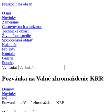
Preskočiť na obsah
O nás
Novinky
Zameranie
Cestovný ruch a turizmus
Technické oblasti
Životné prostredie
Spoločenská oblasť
Kalendár
Projekty
Kontakt
Galéria
Ponuky
Vyhľadať
Pozvánka na Valné zhromaždenie KRR
Domov
Novinky
Iné
Pozvánka na Valné zhromaždenie KRR