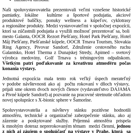
Naši spoluvystavovatelia prezentovali veľmi vznešene historické
pamiatky, lokálne kultúrne a športové podujatia, akciové
produktové balíčky, ponuky wellness a kúpeľov, cyklotrasy
a regionálne produkty. Medzi vystavovateľmi v spoločnej expozícii,
ktorí sa zúčastnili podujatia a využili možnosť prezentovať sa, boli
mesto Galanta, OOCR Rezort Piešťany, Hotel Park Piešťany, Hotel
Máj Piešťany, Piešťanské kúpele, OOCR Trnava Tourism, Slovakia
Ring Agency, Pivovar Sandorf, Združenie cestovného ruchu
Galantsko, Hotel Therma z Dunajskej Stredy, Apimed – svetový
výrobca medoviny, Golf Trnava s tréningovým odpaliskom.
Všetkým patrí poďakovanie za kreatívnu atmosféru počas
konania výstavy.
Jednotná expozícia mala tento rok veľký úspech merateľný
v podobe návštevnosti ako aj počtu rokovaní v dňoch výstavy,
prijali sme okrem dvoch nových členov (vydavateľstvo DAJAMA
a Pivné kúpele Sandorf) aj pozvanie na pracovné stretnutie ohľadom
novej spolupráce s X-bionic sphere v Šamoríne.
Spoluvystavovatelia a návštevy stánku pozitívne hodnotili
atmosféru, technické a organizačné zabezpečenie stánku, ako aj
zázemie a poskytované služby. Príjemná atmosféra prispela
k mnohým doteraz neprerokovaným témam medzi členmi,
jednou
z nich aj záujem o spoluúčasť na výstave v Prahe, ktorá sa