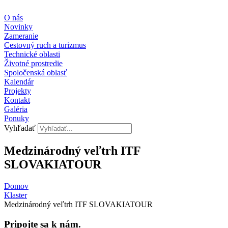
Preskočiť
na
O nás
obsah
Novinky
Zameranie
Cestovný ruch a turizmus
Technické oblasti
Životné prostredie
Spoločenská oblasť
Kalendár
Projekty
Kontakt
Galéria
Ponuky
Vyhľadať
Medzinárodný veľtrh ITF
SLOVAKIATOUR
Domov
Klaster
Medzinárodný veľtrh ITF SLOVAKIATOUR
Pripojte sa k nám.