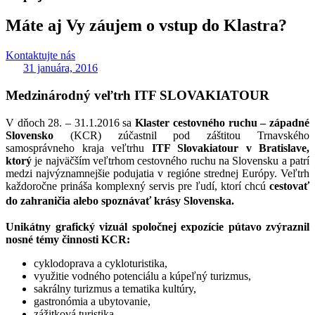
Máte aj Vy záujem o vstup do Klastra?
Kontaktujte nás
31 januára, 2016
Medzinárodný veľtrh ITF SLOVAKIATOUR
V dňoch 28. – 31.1.2016 sa
Klaster cestovného ruchu – západné
Slovensko
(KCR) zúčastnil pod záštitou Trnavského
samosprávneho kraja veľtrhu
ITF Slovakiatour v Bratislave,
ktorý
je najväčším veľtrhom cestovného ruchu na Slovensku a patrí
medzi najvýznamnejšie podujatia v regióne strednej Európy. Veľtrh
každoročne prináša komplexný servis pre ľudí, ktorí chcú
cestovať
do zahraničia alebo spoznávať krásy Slovenska.
Unikátny grafický vizuál spoločnej expozície pútavo zvýraznil
nosné témy činnosti KCR:
cyklodoprava a cykloturistika,
využitie vodného potenciálu a kúpeľný turizmus,
sakrálny turizmus a tematika kultúry,
gastronómia a ubytovanie,
zážitková turistika.