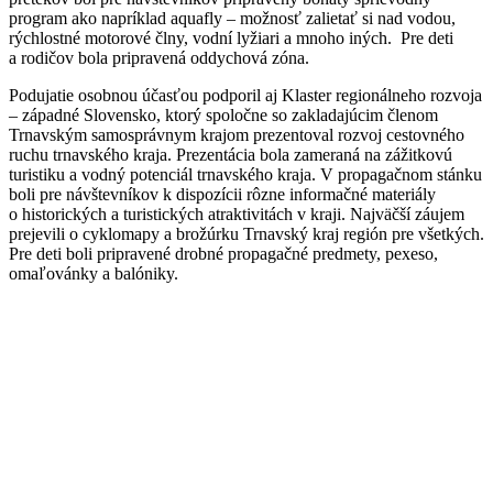
program ako napríklad aquafly – možnosť zalietať si nad vodou,
rýchlostné motorové člny, vodní lyžiari a mnoho iných. Pre deti
a rodičov bola pripravená oddychová zóna.
Podujatie osobnou účasťou podporil aj Klaster regionálneho rozvoja
– západné Slovensko, ktorý spoločne so zakladajúcim členom
Trnavským samosprávnym krajom prezentoval rozvoj cestovného
ruchu trnavského kraja. Prezentácia bola zameraná na zážitkovú
turistiku a vodný potenciál trnavského kraja. V propagačnom stánku
boli pre návštevníkov k dispozícii rôzne informačné materiály
o historických a turistických atraktivitách v kraji. Najväčší záujem
prejevili o cyklomapy a brožúrku Trnavský kraj región pre všetkých.
Pre deti boli pripravené drobné propagačné predmety, pexeso,
omaľovánky a balóniky.