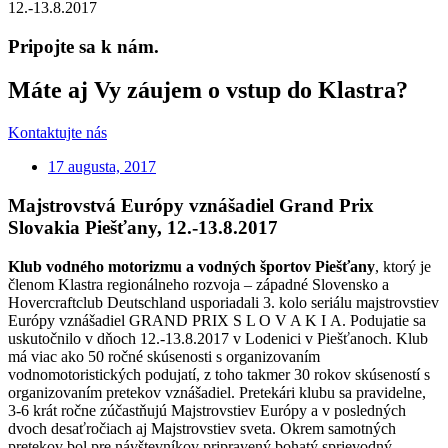
12.-13.8.2017
Pripojte sa k nám.
Máte aj Vy záujem o vstup do Klastra?
Kontaktujte nás
17 augusta, 2017
Majstrovstvá Európy vznášadiel Grand Prix
Slovakia Piešťany, 12.-13.8.2017
Klub vodného motorizmu a vodných športov Piešťany
, ktorý je
členom Klastra regionálneho rozvoja – západné Slovensko a
Hovercraftclub Deutschland usporiadali 3. kolo seriálu majstrovstiev
Európy vznášadiel GRAND PRIX S L O V A K I A. Podujatie sa
uskutočnilo v dňoch 12.-13.8.2017 v Lodenici v Piešťanoch. Klub
má viac ako 50 ročné skúsenosti s organizovaním
vodnomotoristických podujatí, z toho takmer 30 rokov skúseností s
organizovaním pretekov vznášadiel. Pretekári klubu sa pravidelne,
3-6 krát ročne zúčastňujú Majstrovstiev Európy a v posledných
dvoch desaťročiach aj Majstrovstiev sveta. Okrem samotných
pretekov bol pre návštevníkov pripravený bohatý sprievodný