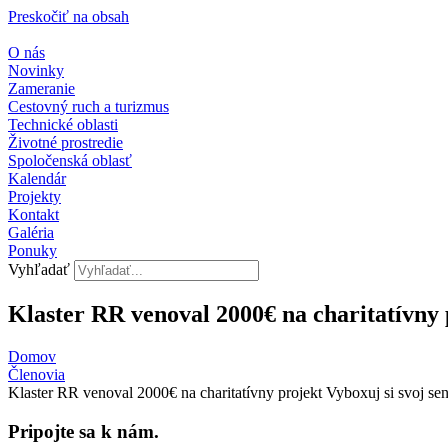
Preskočiť na obsah
O nás
Novinky
Zameranie
Cestovný ruch a turizmus
Technické oblasti
Životné prostredie
Spoločenská oblasť
Kalendár
Projekty
Kontakt
Galéria
Ponuky
Vyhľadať
Klaster RR venoval 2000€ na charitatívny p
Domov
Členovia
Klaster RR venoval 2000€ na charitatívny projekt Vyboxuj si svoj se
Pripojte sa k nám.