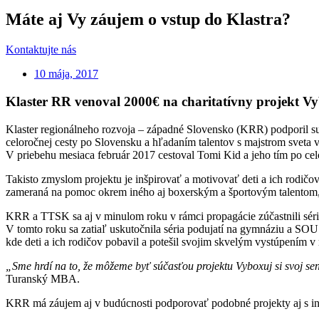
Máte aj Vy záujem o vstup do Klastra?
Kontaktujte nás
10 mája, 2017
Klaster RR venoval 2000€ na charitatívny projekt Vyb
Klaster regionálneho rozvoja – západné Slovensko (KRR) podporil su
celoročnej cesty po Slovensku a hľadaním talentov s majstrom sve
V priebehu mesiaca február 2017 cestoval Tomi Kid a jeho tím po ce
Takisto zmyslom projektu je inšpirovať a motivovať deti a ich rodi
zameraná na pomoc okrem iného aj boxerským a športovým talentom, k
KRR a TTSK sa aj v minulom roku v rámci propagácie zúčastnili série 
V tomto roku sa zatiaľ uskutočnila séria podujatí na gymnáziu a SOU 
kde deti a ich rodičov pobavil a potešil svojim skvelým vystúpením 
„Sme hrdí na to, že môžeme byť súčasťou projektu Vyboxuj si svoj se
Turanský MBA.
KRR má záujem aj v budúcnosti podporovať podobné projekty aj s in