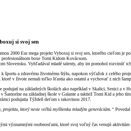
oxuj si svoj sen
mou 2000 Eur mega projekt Vyboxuj si svoj sen, ktorého cieľom je po
ta v profesionálnom boxe Tomi Kidom Kovácsom.
lom Slovensku. Vyhľadával mladé talenty, aby im pomohol rozvinúť ich
čov k športu a zdravému životnému štýlu, napokon výťažok z celého pr
toré v živote nemali toľko šťastia ako ostatní a vychovať z nich šam
podujatí na základných školách ako napríklad v Skalici, Senici a v Ho
v Šamoríne na základnej škole v Galante a taktiež Tomi Kid a jeho tím
v rámci podujatia Týždeň deťom s rakovinou 2017.
n, projektu, ktorý nesie veľkú myšlienku mladým generáciám.“
Povedal 
ými významnými osobnosťami, ktoré svoj voľný čas venujú aktivitám 