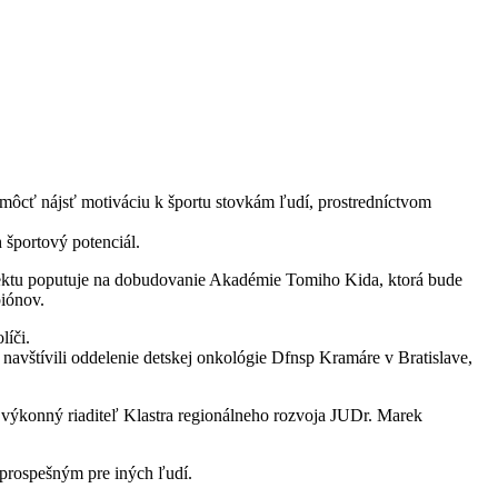
môcť nájsť motiváciu k športu stovkám ľudí, prostredníctvom
 športový potenciál.
ojektu poputuje na dobudovanie Akadémie Tomiho Kida, ktorá bude
piónov.
líči.
 navštívili oddelenie detskej onkológie Dfnsp Kramáre v Bratislave,
výkonný riaditeľ Klastra regionálneho rozvoja JUDr. Marek
prospešným pre iných ľudí.