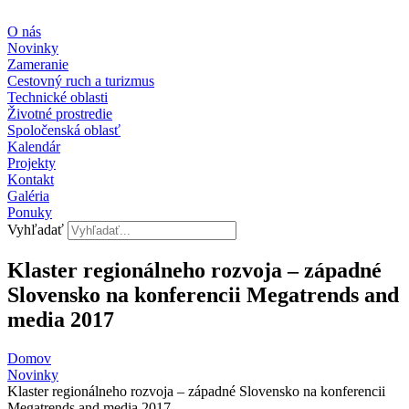
Preskočiť
na
O nás
obsah
Novinky
Zameranie
Cestovný ruch a turizmus
Technické oblasti
Životné prostredie
Spoločenská oblasť
Kalendár
Projekty
Kontakt
Galéria
Ponuky
Vyhľadať
Klaster regionálneho rozvoja – západné
Slovensko na konferencii Megatrends and
media 2017
Domov
Novinky
Klaster regionálneho rozvoja – západné Slovensko na konferencii
Megatrends and media 2017