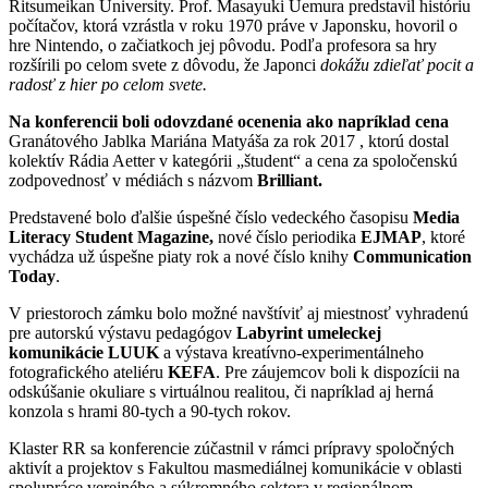
Ritsumeikan University. Prof. Masayuki Uemura predstavil históriu
počítačov, ktorá vzrástla v roku 1970 práve v Japonsku, hovoril o
hre Nintendo, o začiatkoch jej pôvodu. Podľa profesora sa hry
rozšírili po celom svete z dôvodu, že Japonci
dokážu zdieľať pocit a
radosť z hier po celom svete.
Na konferencii boli odovzdané ocenenia ako napríklad cena
Granátového Jablka Mariána Matyáša za rok 2017 , ktorú dostal
kolektív Rádia Aetter v kategórii „študent“ a cena za spoločenskú
zodpovednosť v médiách s názvom
Brilliant.
Predstavené bolo ďalšie úspešné číslo vedeckého časopisu
Media
Literacy Student Magazine,
nové číslo periodika
EJMAP
, ktoré
vychádza už úspešne piaty rok a nové číslo knihy
Communication
Today
.
V priestoroch zámku bolo možné navštíviť aj miestnosť vyhradenú
pre autorskú výstavu pedagógov
Labyrint umeleckej
komunikácie
LUUK
a výstava kreatívno-experimentálneho
fotografického ateliéru
KEFA
. Pre záujemcov boli k dispozícii na
odskúšanie okuliare s virtuálnou realitou, či napríklad aj herná
konzola s hrami 80-tych a 90-tych rokov.
Klaster RR sa konferencie zúčastnil v rámci prípravy spoločných
aktivít a projektov s Fakultou masmediálnej komunikácie v oblasti
spolupráce verejného a súkromného sektora v regionálnom