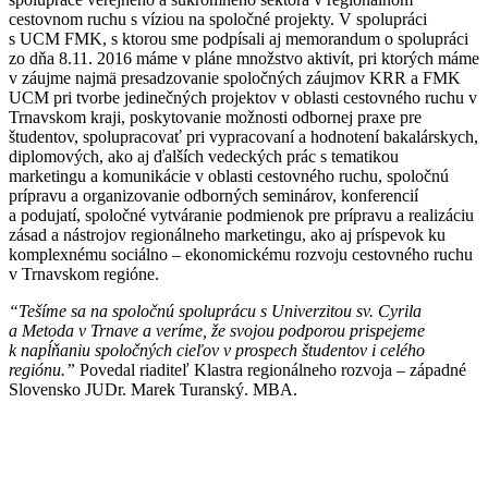
cestovnom ruchu s víziou na spoločné projekty. V spolupráci
s UCM FMK, s ktorou sme podpísali aj memorandum o spolupráci
zo dňa 8.11. 2016 máme v pláne množstvo aktivít, pri ktorých máme
v záujme najmä presadzovanie spoločných záujmov KRR a FMK
UCM pri tvorbe jedinečných projektov v oblasti cestovného ruchu v
Trnavskom kraji, poskytovanie možnosti odbornej praxe pre
študentov, spolupracovať pri vypracovaní a hodnotení bakalárskych,
diplomových, ako aj ďalších vedeckých prác s tematikou
marketingu a komunikácie v oblasti cestovného ruchu, spoločnú
prípravu a organizovanie odborných seminárov, konferencií
a podujatí, spoločné vytváranie podmienok pre prípravu a realizáciu
zásad a nástrojov regionálneho marketingu, ako aj príspevok ku
komplexnému sociálno – ekonomickému rozvoju cestovného ruchu
v Trnavskom regióne.
“Tešíme sa na spoločnú spoluprácu s Univerzitou sv. Cyrila
a Metoda v Trnave a veríme, že svojou podporou prispejeme
k napĺňaniu spoločných cieľov v prospech študentov i celého
regiónu.”
Povedal riaditeľ Klastra regionálneho rozvoja – západné
Slovensko JUDr. Marek Turanský. MBA.