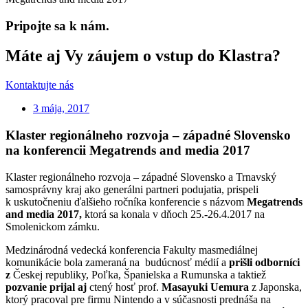
Pripojte sa k nám.
Máte aj Vy záujem o vstup do Klastra?
Kontaktujte nás
3 mája, 2017
Klaster regionálneho rozvoja – západné Slovensko
na konferencii Megatrends and media 2017
Klaster regionálneho rozvoja – západné Slovensko a Trnavský
samosprávny kraj ako generálni partneri podujatia, prispeli
k uskutočneniu ďalšieho ročníka konferencie s názvom
Megatrends
and media 2017,
ktorá sa konala v dňoch 25.-26.4.2017 na
Smolenickom zámku.
Medzinárodná vedecká konferencia Fakulty masmediálnej
komunikácie bola zameraná na budúcnosť médií a
prišli odborníci
z
Českej republiky, Poľka, Španielska a Rumunska a taktiež
pozvanie prijal aj
ctený hosť prof.
Masayuki Uemura
z Japonska,
ktorý pracoval pre firmu Nintendo a v súčasnosti prednáša na