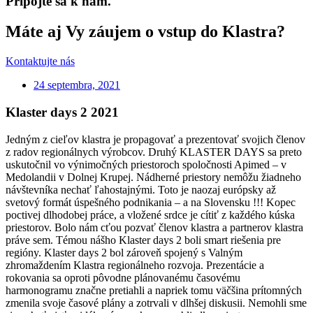
Pripojte sa k nám.
Máte aj Vy záujem o vstup do Klastra?
Kontaktujte nás
24 septembra, 2021
Klaster days 2 2021
Jedným z cieľov klastra je propagovať a prezentovať svojich členov
z radov regionálnych výrobcov. Druhý KLASTER DAYS sa preto
uskutočnil vo výnimočných priestoroch spoločnosti Apimed – v
Medolandii v Dolnej Krupej. Nádherné priestory nemôžu žiadneho
návštevníka nechať ľahostajnými. Toto je naozaj európsky až
svetový formát úspešného podnikania – a na Slovensku !!! Kopec
poctivej dlhodobej práce, a vložené srdce je cítiť z každého kúska
priestorov. Bolo nám cťou pozvať členov klastra a partnerov klastra
práve sem. Témou nášho Klaster days 2 boli smart riešenia pre
regióny. Klaster days 2 bol zároveň spojený s Valným
zhromaždením Klastra regionálneho rozvoja. Prezentácie a
rokovania sa oproti pôvodne plánovanému časovému
harmonogramu značne pretiahli a napriek tomu väčšina prítomných
zmenila svoje časové plány a zotrvali v dlhšej diskusii. Nemohli sme