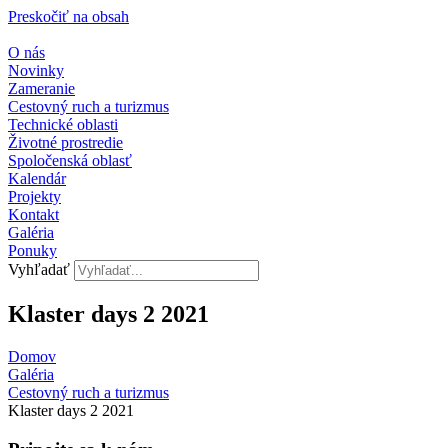
Preskočiť na obsah
O nás
Novinky
Zameranie
Cestovný ruch a turizmus
Technické oblasti
Životné prostredie
Spoločenská oblasť
Kalendár
Projekty
Kontakt
Galéria
Ponuky
Vyhľadať
Klaster days 2 2021
Domov
Galéria
Cestovný ruch a turizmus​
Klaster days 2 2021