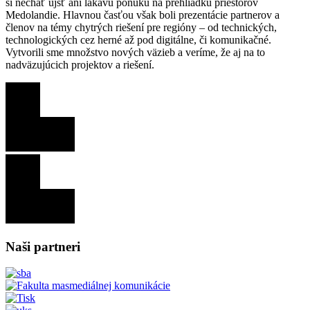
si nechať ujsť ani lákavú ponuku na prehliadku priestorov
Medolandie. Hlavnou časťou však boli prezentácie partnerov a
členov na témy chytrých riešení pre regióny – od technických,
technologických cez herné až pod digitálne, či komunikačné.
Vytvorili sme množstvo nových väzieb a veríme, že aj na to
nadväzujúcich projektov a riešení.
Naši partneri