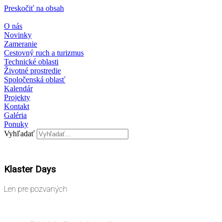
Preskočiť na obsah
O nás
Novinky
Zameranie
Cestovný ruch a turizmus
Technické oblasti
Životné prostredie
Spoločenská oblasť
Kalendár
Projekty
Kontakt
Galéria
Ponuky
Vyhľadať
Klaster Days
Len pre pozvaných