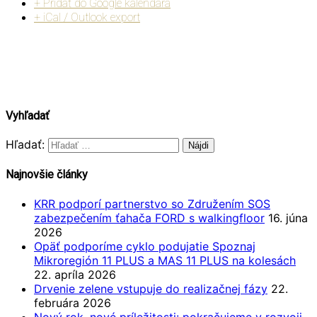
+ Pridať do Google kalendára
+ iCal / Outlook export
Vyhľadať
Hľadať:
Najnovšie články
KRR podporí partnerstvo so Združením SOS
zabezpečením ťahača FORD s walkingfloor
16. júna
2026
Opäť podporíme cyklo podujatie Spoznaj
Mikroregión 11 PLUS a MAS 11 PLUS na kolesách
22. apríla 2026
Drvenie zelene vstupuje do realizačnej fázy
22.
februára 2026
Nový rok, nové príležitosti: pokračujeme v rozvoji