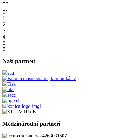
30
31
1
2
3
4
5
6
Naši partneri
Medzinárodní partneri