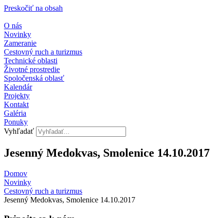
Preskočiť na obsah
O nás
Novinky
Zameranie
Cestovný ruch a turizmus
Technické oblasti
Životné prostredie
Spoločenská oblasť
Kalendár
Projekty
Kontakt
Galéria
Ponuky
Vyhľadať
Jesenný Medokvas, Smolenice 14.10.2017
Domov
Novinky
Cestovný ruch a turizmus​
Jesenný Medokvas, Smolenice 14.10.2017