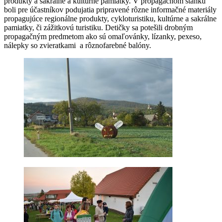
produkty a sakrálne a kultúrne pamiatky. V propagačnom stánku
boli pre účastníkov podujatia pripravené rôzne informačné materiály
propagujúce regionálne produkty, cykloturistiku, kultúrne a sakrálne
pamiatky, či zážitkovú turistiku. Detičky sa potešili drobným
propagačným predmetom ako sú omaľovánky, lízanky, pexeso,
nálepky so zvieratkami a rôznofarebné balóny.