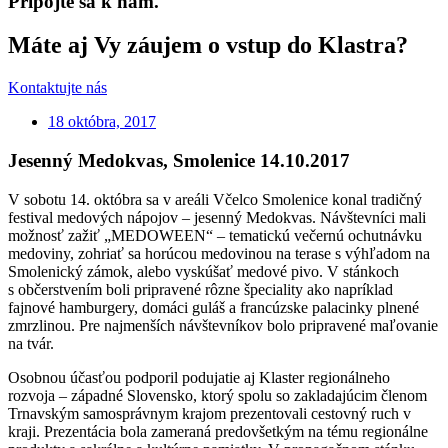
Pripojte sa k nám.
Máte aj Vy záujem o vstup do Klastra?
Kontaktujte nás
18 októbra, 2017
Jesenný Medokvas, Smolenice 14.10.2017
V sobotu 14. októbra sa v areáli Včelco Smolenice konal tradičný
festival medových nápojov – jesenný Medokvas. Návštevníci mali
možnosť zažiť „MEDOWEEN“ – tematickú večernú ochutnávku
medoviny, zohriať sa horúcou medovinou na terase s výhľadom na
Smolenický zámok, alebo vyskúšať medové pivo. V stánkoch
s občerstvením boli pripravené rôzne špeciality ako napríklad
fajnové hamburgery, domáci guláš a francúzske palacinky plnené
zmrzlinou. Pre najmenších návštevníkov bolo pripravené maľovanie
na tvár.
Osobnou účasťou podporil podujatie aj Klaster regionálneho
rozvoja – západné Slovensko, ktorý spolu so zakladajúcim členom
Trnavským samosprávnym krajom prezentovali cestovný ruch v
kraji. Prezentácia bola zameraná predovšetkým na tému regionálne