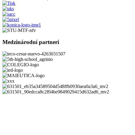
Medzinárodní partneri
Vytvoril
5pixel.sk
© 2021 | Všetky práva vyhradené | Klaster
regionálneho rozvoja
Dokumenty
Povinné zverejňovanie
Faktúry
Zmluvy