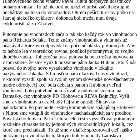
Hlohoveckého cechu vinárov Pavol Tutura dospelých účastníkov
pohárom vínka . To už niektorí netrpezliví turisti začali postupne
odchádzať na trasu do vinohradov. Okrem peších turistov prišlo na
štart aj niekoľko cyklistov, dokonca boli medzi nimi dvaja
cykloturisti až zo Zázrivej.
Putovanie po vinohradoch začalo tak ako každý rok vo vinohradoch
pána Richarda Sojáka. Tento známy vinohradník a vinár nás už
očakával a trpezlivo odpovedal na početné otázky prítomných. Aby
to nebolo len v teoretickej rovine, ponúkol prítomným aj zo svojho
dobrého vínka. Tohtoročná trasa putovania bola trošku inovovaná
v tom smere, že sme využili pozvanie pána Janka Hubinu, ktorý nás
pozval do svojho novo vysadeného vinohradu v lokalite
nazývaného Tokajka. S hrdosťou nám ukazoval nový vinohrad,
v ktorom vysadil spolu so svojim synom slovenské novošlachtence-
modré odrody. Aj keď bola debata s pánom Hubinom veľmi
zaujímavá, bolo potrebné pokračovať v putovaní smerom na
Damašky, cez vinohrady PD Hlohovec a REVA Bojničky. Vyšli
sme z vinohradov a cez Mladý háj sme opustili Šintavskú
pahorkatinu. Po prechode cestnej komunikácie spájajúcej Hlohovec
s Nitrou sme vstúpili do vinohradov nachádzajúcich sa v predhorí
Považského Inovca. Paľo Tutura celú cestu vysvetľoval prítomným
rozdielne charakteristiky jednotlivých vinohradníckych lokalít, cez
ktoré sme prechádzali. To už sme v diaľke spozorovali cieľ nášho
putovania po vinohradoch, ktorým boli vinohrady Ladislava