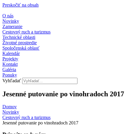
Preskočiť na obsah
O nás
Novinky
Zameranie
Cestovný ruch a turizmus
Technické oblasti
Životné prostredie
Spoločenská oblasť
Kalendár
Projekty
Kontakt
Galéria
Ponuky
Vyhľadať
Jesenné putovanie po vinohradoch 2017
Domov
Novinky
Cestovný ruch a turizmus​
Jesenné putovanie po vinohradoch 2017