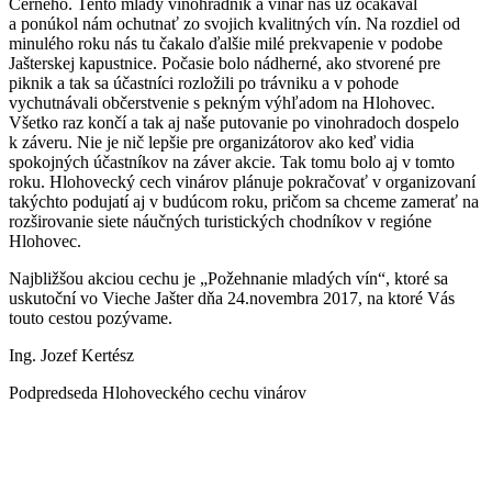
Černého. Tento mladý vinohradník a vinár nás už očakával
a ponúkol nám ochutnať zo svojich kvalitných vín. Na rozdiel od
minulého roku nás tu čakalo ďalšie milé prekvapenie v podobe
Jašterskej kapustnice. Počasie bolo nádherné, ako stvorené pre
piknik a tak sa účastníci rozložili po trávniku a v pohode
vychutnávali občerstvenie s pekným výhľadom na Hlohovec.
Všetko raz končí a tak aj naše putovanie po vinohradoch dospelo
k záveru. Nie je nič lepšie pre organizátorov ako keď vidia
spokojných účastníkov na záver akcie. Tak tomu bolo aj v tomto
roku. Hlohovecký cech vinárov plánuje pokračovať v organizovaní
takýchto podujatí aj v budúcom roku, pričom sa chceme zamerať na
rozširovanie siete náučných turistických chodníkov v regióne
Hlohovec.
Najbližšou akciou cechu je „Požehnanie mladých vín“, ktoré sa
uskutoční vo Vieche Jašter dňa 24.novembra 2017, na ktoré Vás
touto cestou pozývame.
Ing. Jozef Kertész
Podpredseda Hlohoveckého cechu vinárov