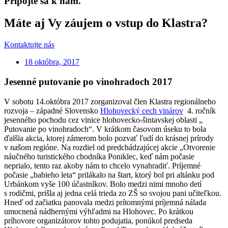
Pripojte sa k nám.
Máte aj Vy záujem o vstup do Klastra?
Kontaktujte nás
18 októbra, 2017
Jesenné putovanie po vinohradoch 2017
V sobotu 14.októbra 2017 zorganizoval člen Klastra regionálneho
rozvoja – západné Slovensko
Hlohovecký cech vinárov
4. ročník
jesenného pochodu cez vinice hlohovecko-šintavskej oblasti „
Putovanie po vinohradoch“. V krátkom časovom úseku to bola
ďalšia akcia, ktorej zámerom bolo pozvať ľudí do krásnej prírody
v našom regióne. Na rozdiel od predchádzajúcej akcie „Otvorenie
náučného turistického chodníka Poniklec, keď nám počasie
neprialo, tento raz akoby nám to chcelo vynahradiť. Príjemné
počasie „babieho leta“ prilákalo na štart, ktorý bol pri altánku pod
Urbánkom vyše 100 účastníkov. Bolo medzi nimi mnoho detí
s rodičmi, prišla aj jedna celá trieda zo ZŠ so svojou pani učiteľkou.
Hneď od začiatku panovala medzi prítomnými príjemná nálada
umocnená nádhernými výhľadmi na Hlohovec. Po krátkou
príhovore organizátorov tohto podujatia, ponúkol predseda