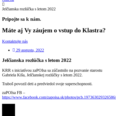
Jelčianska rozlúčka s letom 2022
Pripojte sa k nám.
Máte aj Vy záujem o vstup do Klastra?
Kontaktujte nás
29 augusta, 2022
Jelčianska rozlúčka s letom 2022
KRR s iniciatívou zaPOIsa sa zúčastnilo na pozvanie starostu
Gabriela Kiša, Jelčianskej rozlúčky s letom 2022.
Traboš povozil deti a predviedol svoje superschopnosti.
zaPOIsa FB –
https://www.facebook.com/zapoisa.sk/photos/pcb.19736302932658