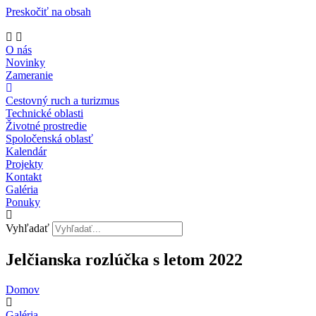
Preskočiť na obsah
O nás
Novinky
Zameranie
Cestovný ruch a turizmus
Technické oblasti
Životné prostredie
Spoločenská oblasť
Kalendár
Projekty
Kontakt
Galéria
Ponuky
Vyhľadať
Jelčianska rozlúčka s letom 2022
Domov
Galéria