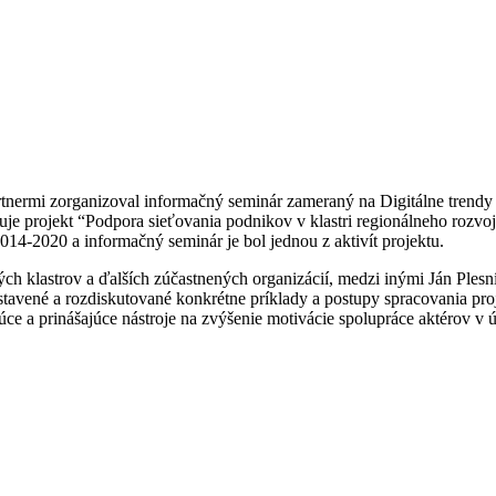
tnermi zorganizoval informačný seminár zameraný na Digitálne trendy 
je projekt “Podpora sieťovania podnikov v klastri regionálneho rozvo
14-2020 a informačný seminár je bol jednou z aktivít projektu.
ých klastrov a ďalších zúčastnených organizácií, medzi inými Ján Ples
dstavené a rozdiskutované konkrétne príklady a postupy spracovania p
ce a prinášajúce nástroje na zvýšenie motivácie spolupráce aktérov v 