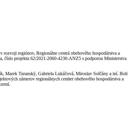
v rozvoji regiónov, Regionálne centrá obehového hospodárstva a
ja, číslo projektu 62/2021-2060-4230-ANZ5 s podporou Ministerstva
ník, Marek Turanský, Gabriela Lukáčová, Miroslav Solčány a iní. Boli
rojektových zámerov regionálnych centier obehového hospodárstva a
území.