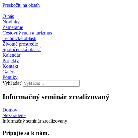
Preskočiť na obsah
O nás
Novinky
Zameranie
Cestovný ruch a turizmus
Technické oblasti
Životné prostredie
Spoločenská oblasť
Kalendár
Projekty
Kontakt
Galéria
Ponuky
Vyhľadať
Informačný seminár zrealizovaný
Domov
Nezaradené
Informačný seminár zrealizovaný
Pripojte sa k nám.