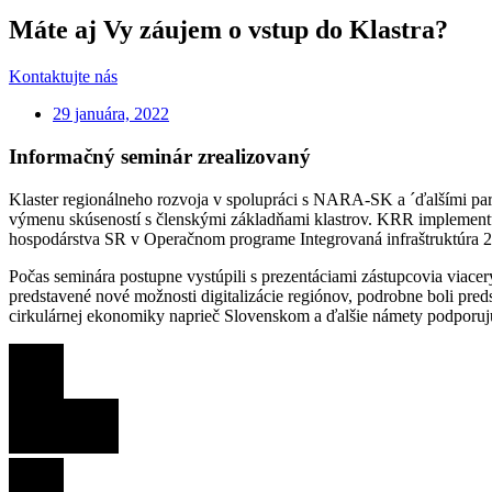
Máte aj Vy záujem o vstup do Klastra?
Kontaktujte nás
29 januára, 2022
Informačný seminár zrealizovaný
Klaster regionálneho rozvoja v spolupráci s NARA-SK a ´ďalšími par
výmenu skúseností s členskými základňami klastrov. KRR implementu
hospodárstva SR v Operačnom programe Integrovaná infraštruktúra 20
Počas seminára postupne vystúpili s prezentáciami zástupcovia viacer
predstavené nové možnosti digitalizácie regiónov, podrobne boli pre
cirkulárnej ekonomiky naprieč Slovenskom a ďalšie námety podporujú