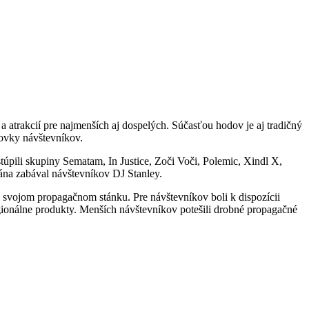
 atrakcií pre najmenších aj dospelých. Súčasťou hodov je aj tradičný
tovky návštevníkov.
stúpili skupiny Sematam, In Justice, Zoči Voči, Polemic, Xindl X,
ána zabával návštevníkov DJ Stanley.
 svojom propagačnom stánku. Pre návštevníkov boli k dispozícii
regionálne produkty. Menších návštevníkov potešili drobné propagačné