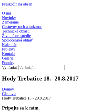
Preskočiť na obsah
O nás
Novinky
Zameranie
Cestovný ruch a turizmus
Technické oblasti
Životné prostredie
Spoločenská oblasť
Kalendár
Projekty
Kontakt
Galéria
Ponuky
Vyhľadať
Hody Trebatice 18.- 20.8.2017
Domov
Členovia
Hody Trebatice 18.- 20.8.2017
Pripojte sa k nám.