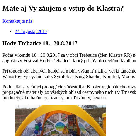
Máte aj Vy záujem o vstup do Klastra?
Kontaktujte nás
24 augusta, 2017
Hody Trebatice 18.- 20.8.2017
Počas víkendu 18.- 20.8.2017 sa v obci Trebatice (člen Klastra RR) 
augustový Festival Hody Trebatice, ktorý prináša do regiónu kvalitn
Pri tónoch obľúbených kapiel sa mohli vyšantiť malí aj veľkí taneční
Wanastovi vjecy, Ine kafe, Symfobia, King Shaolin, Konflikt, Modu
Podujatia sa v rámci propagácie zúčastnil aj Klaster regionálneho 
propagačné materiály zo všetkých oblastí cestovného ruchu v Trnavsko
predmety, ako balóniky, lízanky, omaľovánky, pexeso.