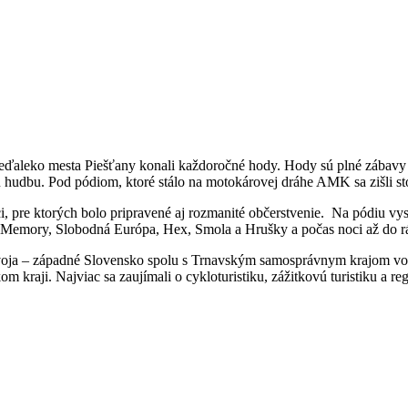
neďaleko mesta Piešťany konali každoročné hody. Hody sú plné zábavy a
ú hudbu. Pod pódiom, ktoré stálo na motokárovej dráhe AMK sa zišli s
ci, pre ktorých bolo pripravené aj rozmanité občerstvenie. Na pódiu vy
s Memory, Slobodná Európa, Hex, Smola a Hrušky a počas noci až do r
rozvoja – západné Slovensko spolu s Trnavským samosprávnym krajom vo
m kraji. Najviac sa zaujímali o cykloturistiku, zážitkovú turistiku a 