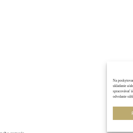
Na poskytovan
ukladanie a/al
spracovávať úd
odvolanie súhl