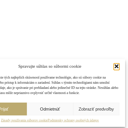
Spravujte súhlas so súbormi cookie
ie tých najlepších skúseností používame technológie, ako sú súbory cookie na
ebo prístup k informáciám o zariadení. Súhlas s týmito technológiami nám umožní
aje, ako je správanie pri prehliadaní alebo jedinečné ID na tejto stránke. Nesúhlas alebo
asu môže nepriaznivo ovplyvniť určité vlastnosti a funkcie.
Prijať
Odmietnúť
Zobraziť predvoľby
Zásady používania súborov cookie
Podmienky ochrany osobných údajov