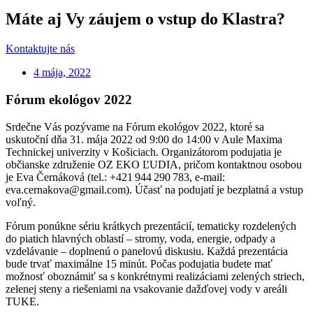
Máte aj Vy záujem o vstup do Klastra?
Kontaktujte nás
4 mája, 2022
Fórum ekológov 2022
Srdečne Vás pozývame na Fórum ekológov 2022, ktoré sa
uskutoční dňa 31. mája 2022 od 9:00 do 14:00 v Aule Maxima
Technickej univerzity v Košiciach. Organizátorom podujatia je
občianske združenie OZ EKO ĽUDIA, pričom kontaktnou osobou
je Eva Černáková (tel.: +421 944 290 783, e-mail:
eva.cernakova@gmail.com). Účasť na podujatí je bezplatná a vstup
voľný.
Fórum ponúkne sériu krátkych prezentácií, tematicky rozdelených
do piatich hlavných oblastí – stromy, voda, energie, odpady a
vzdelávanie – doplnenú o panelovú diskusiu. Každá prezentácia
bude trvať maximálne 15 minút. Počas podujatia budete mať
možnosť oboznámiť sa s konkrétnymi realizáciami zelených striech,
zelenej steny a riešeniami na vsakovanie dažďovej vody v areáli
TUKE.