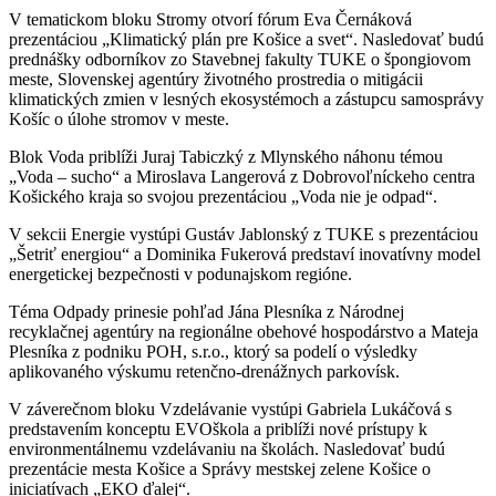
V tematickom bloku Stromy otvorí fórum Eva Černáková
prezentáciou „Klimatický plán pre Košice a svet“. Nasledovať budú
prednášky odborníkov zo Stavebnej fakulty TUKE o špongiovom
meste, Slovenskej agentúry životného prostredia o mitigácii
klimatických zmien v lesných ekosystémoch a zástupcu samosprávy
Košíc o úlohe stromov v meste.
Blok Voda priblíži Juraj Tabiczký z Mlynského náhonu témou
„Voda – sucho“ a Miroslava Langerová z Dobrovoľníckeho centra
Košického kraja so svojou prezentáciou „Voda nie je odpad“.
V sekcii Energie vystúpi Gustáv Jablonský z TUKE s prezentáciou
„Šetriť energiou“ a Dominika Fukerová predstaví inovatívny model
energetickej bezpečnosti v podunajskom regióne.
Téma Odpady prinesie pohľad Jána Plesníka z Národnej
recyklačnej agentúry na regionálne obehové hospodárstvo a Mateja
Plesníka z podniku POH, s.r.o., ktorý sa podelí o výsledky
aplikovaného výskumu retenčno-drenážnych parkovísk.
V záverečnom bloku Vzdelávanie vystúpi Gabriela Lukáčová s
predstavením konceptu EVOškola a priblíži nové prístupy k
environmentálnemu vzdelávaniu na školách. Nasledovať budú
prezentácie mesta Košice a Správy mestskej zelene Košice o
iniciatívach „EKO ďalej“.