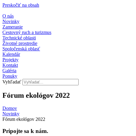
Preskočiť na obsah
O nás
Novinky
Zameranie
Cestovný ruch a turizmus
Technické oblasti
Životné prostredie
Spoločenská oblasť
Kalendár
Projekty
Kontakt
Galéria
Ponuky
Vyhľadať
Fórum ekológov 2022
Domov
Novinky
Fórum ekológov 2022
Pripojte sa k nám.