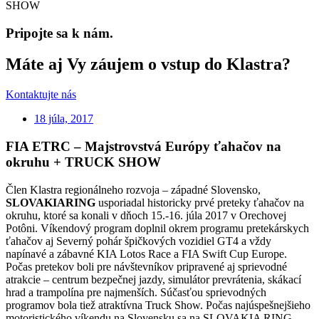
SHOW
Pripojte sa k nám.
Máte aj Vy záujem o vstup do Klastra?
Kontaktujte nás
18 júla, 2017
FIA ETRC – Majstrovstvá Európy ťahačov na
okruhu + TRUCK SHOW
Člen Klastra regionálneho rozvoja – západné Slovensko,
SLOVAKIARING
usporiadal historicky prvé preteky ťahačov na
okruhu, ktoré sa konali v dňoch 15.-16. júla 2017 v Orechovej
Potôni. Víkendový program doplnil okrem programu pretekárskych
ťahačov aj Severný pohár špičkových vozidiel GT4 a vždy
napínavé a zábavné KIA Lotos Race a FIA Swift Cup Europe.
Počas pretekov boli pre návštevníkov pripravené aj sprievodné
atrakcie – centrum bezpečnej jazdy, simulátor prevrátenia, skákací
hrad a trampolína pre najmenších. Súčasťou sprievodných
programov bola tiež atraktívna Truck Show. Počas najúspešnejšieho
motoristického víkendu na Slovensku sa na SLOVAKIA RING