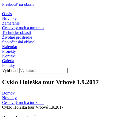
Preskočiť na obsah
O nás
Novinky
Zameranie
Cestovný ruch a turizmus
Technické oblasti
Životné prostredie
Spoločenská oblasť
Kalendár
Projekty
Kontakt
Galéria
Ponuky
Vyhľadať
Cyklo Holeška tour Vrbové 1.9.2017
Domov
Novinky
Cestovný ruch a turizmus​
Cyklo Holeška tour Vrbové 1.9.2017