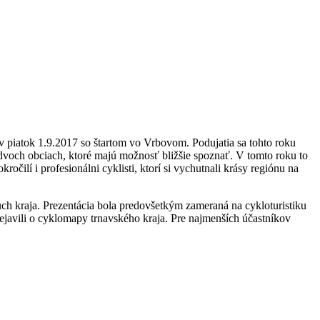
 v piatok 1.9.2017 so štartom vo Vrbovom. Podujatia sa tohto roku
 dvoch obciach, ktoré majú možnosť bližšie spoznať. V tomto roku to
ročilí i profesionálni cyklisti, ktorí si vychutnali krásy regiónu na
h kraja. Prezentácia bola predovšetkým zameraná na cykloturistiku
rejavili o cyklomapy trnavského kraja. Pre najmenších účastníkov