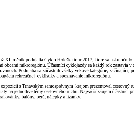
už XI. ročník podujatia Cyklo Holeška tour 2017, ktoré sa uskutočnilo
ými obcami mikroregiónu. Účastníci cyklojazdy sa každý rok zastavia v
ovanoch. Podujatia sa zúčastnili všetky vekové kategórie, začínajúci, pok
opagáciu rekreačnej cyklistiky a spoznávanie mikroregiónu.
j expozícii s Trnavským samosprávnym krajom prezentoval cestovný ruc
eriály na jednotlivé témy cestovného ruchu. Najväčší záujem účastníci p
aľovánky, balóny, perá, nálepky a lízanky.