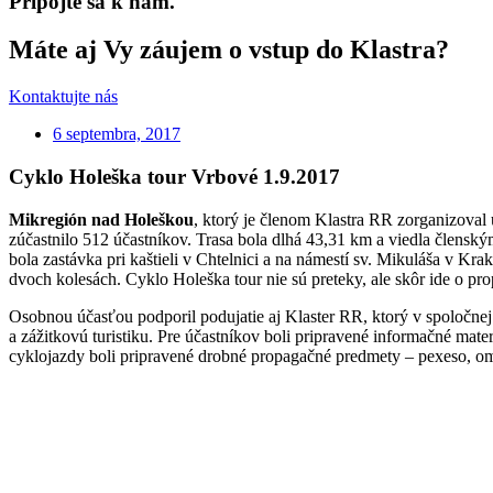
Pripojte sa k nám.
Máte aj Vy záujem o vstup do Klastra?
Kontaktujte nás
6 septembra, 2017
Cyklo Holeška tour Vrbové 1.9.2017
Mikregión nad Holeškou
, ktorý je členom Klastra RR zorganizoval 
zúčastnilo 512 účastníkov. Trasa bola dlhá 43,31 km a viedla člensk
bola zastávka pri kaštieli v Chtelnici a na námestí sv. Mikuláša v Krak
dvoch kolesách. Cyklo Holeška tour nie sú preteky, ale skôr ide o pr
Osobnou účasťou podporil podujatie aj Klaster RR, ktorý v spoločne
a zážitkovú turistiku. Pre účastníkov boli pripravené informačné mat
cyklojazdy boli pripravené drobné propagačné predmety – pexeso, om