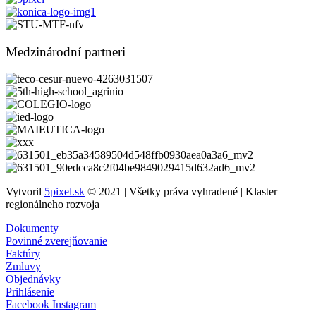
Medzinárodní partneri
Vytvoril
5pixel.sk
© 2021 | Všetky práva vyhradené | Klaster
regionálneho rozvoja
Dokumenty
Povinné zverejňovanie
Faktúry
Zmluvy
Objednávky
Prihlásenie
Facebook
Instagram