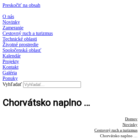
Preskočiť na obsah
O nás
Novinky
Zameranie
Cestovný ruch a turizmus
Technické oblasti
Životné prostredie
Spoločenská oblasť
Kalendár
Projekty
Kontakt
Galéria
Ponuky
Vyhľadať
Chorvátsko naplno …
Domov
Novinky
Cestovný ruch a turizmus​
Chorvátsko naplno …